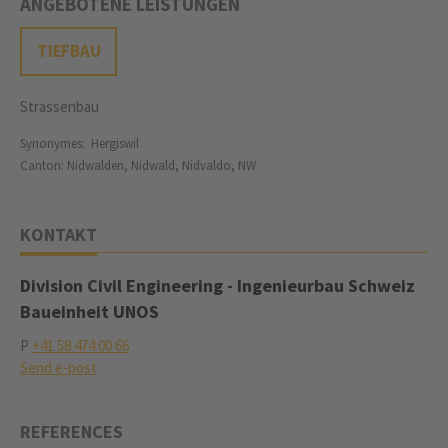
ANGEBOTENE LEISTUNGEN
TIEFBAU
Strassenbau
Synonymes: Hergiswil
Canton: Nidwalden, Nidwald, Nidvaldo, NW
KONTAKT
Division Civil Engineering - Ingenieurbau Schweiz
Baueinheit UNOS
P
+41 58 474 00 66
Send e-post
REFERENCES