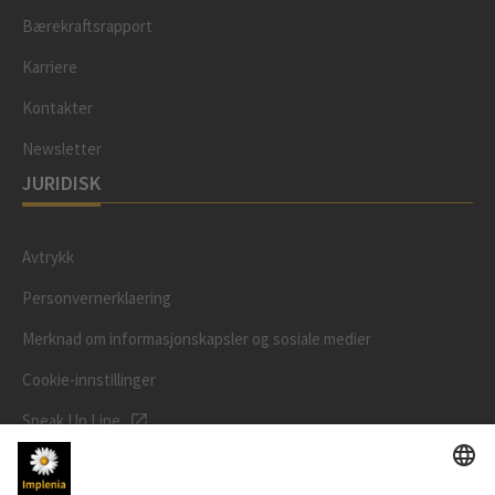
Bærekraftsrapport
Karriere
Kontakter
Newsletter
JURIDISK
Avtrykk
Personvernerklaering
Merknad om informasjonskapsler og sosiale medier
Cookie-innstillinger
Speak Up Line
AKSJEKURSEN