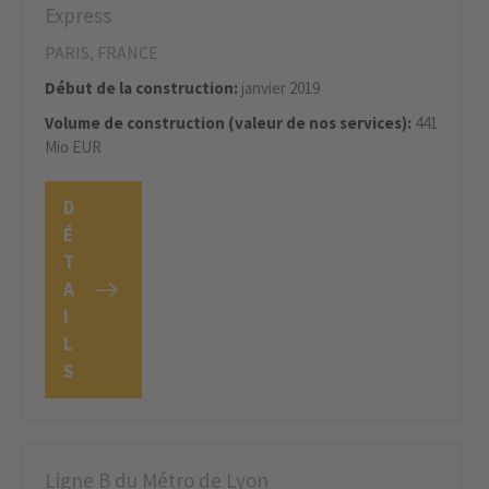
Express
PARIS, FRANCE
Début de la construction:
janvier 2019
Volume de construction (valeur de nos services):
441
Mio EUR
D
É
T
A
I
L
S
Ligne B du Métro de Lyon