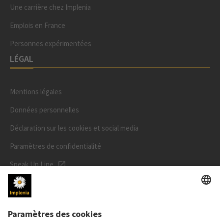
Une carrière chez Implenia
Emplois en France
Personnes expérimentées
LÉGAL
Mentions légales
Données personnelles
Déclaration sur les cookies et social media
Paramètres de confidentialité
Speak Up Line
PRIX DE L'ACTION
SWX: Implenia AG
ISIN: CH0023868554