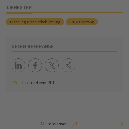
TJENESTER
Tunnel og tunnelrehabilitering
Bru og betong
DELER REFERANSE
Last ned som PDF
Alle referanser