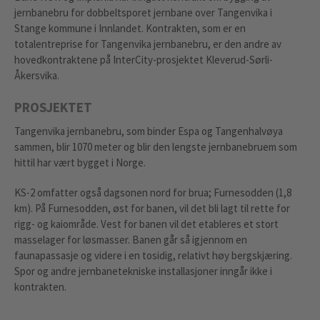
jernbanebru for dobbeltsporet jernbane over Tangenvika i
Stange kommune i Innlandet. Kontrakten, som er en
totalentreprise for Tangenvika jernbanebru, er den andre av
hovedkontraktene på InterCity-prosjektet Kleverud-Sørli-
Åkersvika.
PROSJEKTET
Tangenvika jernbanebru, som binder Espa og Tangenhalvøya
sammen, blir 1070 meter og blir den lengste jernbanebruem som
hittil har vært bygget i Norge.
KS-2 omfatter også dagsonen nord for brua; Furnesodden (1,8
km). På Furnesodden, øst for banen, vil det bli lagt til rette for
rigg- og kaiområde. Vest for banen vil det etableres et stort
masselager for løsmasser. Banen går så igjennom en
faunapassasje og videre i en tosidig, relativt høy bergskjæring.
Spor og andre jernbanetekniske installasjoner inngår ikke i
kontrakten.