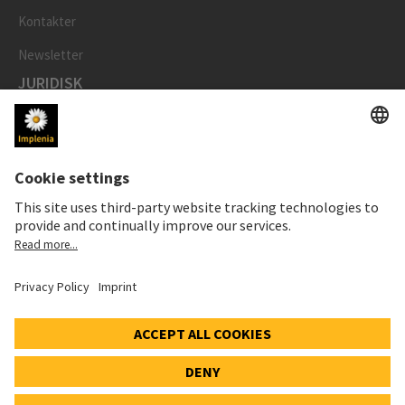
Kontakter
Newsletter
JURIDISK
Avtrykk
Personvernerklaering
Merknad om informasjonskapsler og sosiale medier
Cookie-innstillinger
Speak Up Line
AKSJEKURSEN
SWX: Implenia AG
ISIN: CH0023868554
62,70 CHF