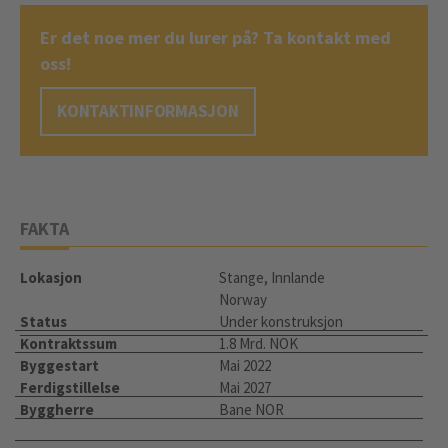
Er det noe mer du lurer på? Ta kontakt med
oss!
KONTAKTINFORMASJON
FAKTA
Lokasjon
Stange, Innlande
Norway
Status
Under konstruksjon
Kontraktssum
1.8 Mrd. NOK
Byggestart
Mai 2022
Ferdigstillelse
Mai 2027
Byggherre
Bane NOR