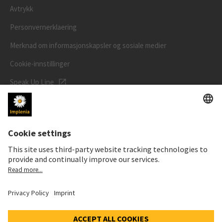
Avtrykk
Personvernerklaering
Merknad om informasjonskapsler og sosiale medier
Cookie-innstillinger
Speak Up Line
AKSJEKURSEN
SWX: Implenia AG
ISIN: CH0023868554
62,30 CHF
0,00 CHF
(0,00%)
Detaljer