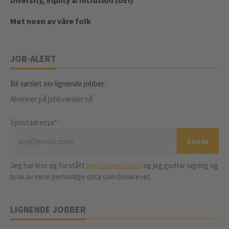
Diversity, Equity & Inclusion (DEI)
Møt noen av våre folk
JOB-ALERT
Bli varslet om lignende jobber.
Abonner på jobbvarsler nå
Epostadresse*
Jeg har lest og forstått
personvernpolicy
og jeg godtar lagring og
bruk av mine personlige data som beskrevet.
LIGNENDE JOBBER