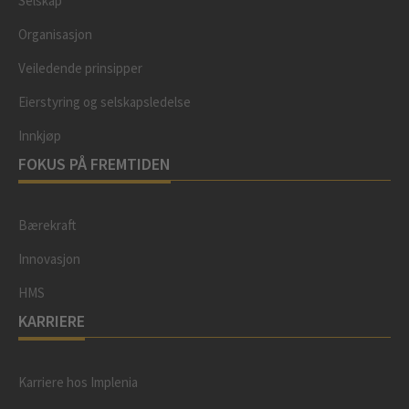
Selskap
Organisasjon
Veiledende prinsipper
Eierstyring og selskapsledelse
Innkjøp
FOKUS PÅ FREMTIDEN
Bærekraft
Innovasjon
HMS
KARRIERE
Karriere hos Implenia