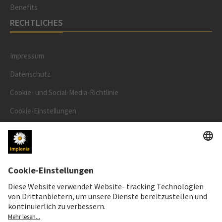
Benefits
RECHTLICHES
Impressum
Datenschutz
Cookie- und Social-Media-Richtlinie
Cookie-Einstellungen
Speak Up Line
AKTIENKURS
SWX: Implenia AG
ISIN: CH0023868554
62,80 CHF
+0,10 CHF
(+0,16%)