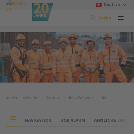
Deutsch
Suche
Implenia Schweiz
Karriere
Jobs Schweiz
Job
NAVIGATION
JOB ALARM
ÄHNLICHE JOBS