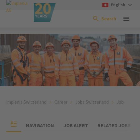
English
Search
Implenia Switzerland
Career
Jobs Switzerland
Job
NAVIGATION
JOB ALERT
RELATED JOBS