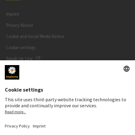
Imprint
Privacy Notice
Cookie and Social Media Notice
Cookie settings
Speak Up Line
STOCK PRICE
SWX: Implenia AG
ISIN: CH0023868554
62,30 CHF
0,00 CHF
(0,00%)
Details