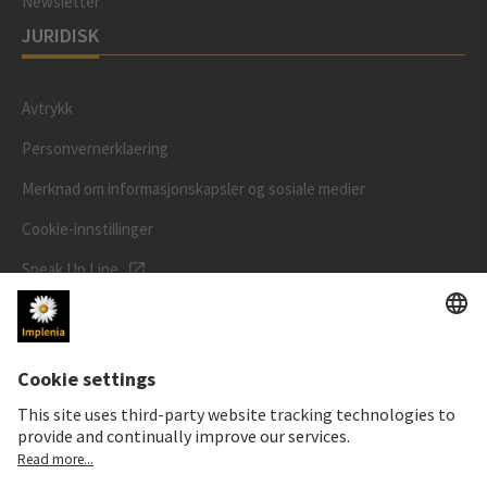
Newsletter
JURIDISK
Avtrykk
Personvernerklaering
Merknad om informasjonskapsler og sosiale medier
Cookie-innstillinger
Speak Up Line
AKSJEKURSEN
SWX: Implenia AG
ISIN: CH0023868554
62,30 CHF
0,00 CHF
(0,00%)
Detaljer