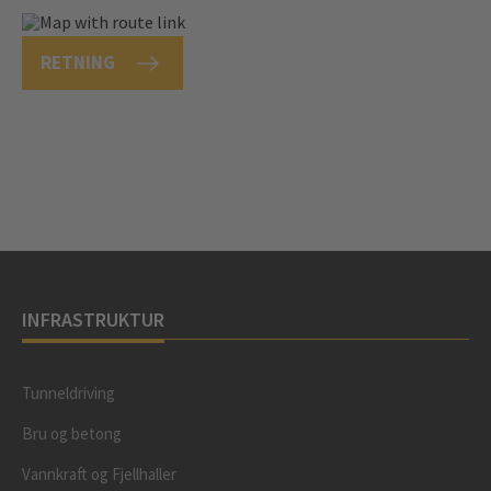
RETNING
INFRASTRUKTUR
Tunneldriving
Bru og betong
Vannkraft og Fjellhaller