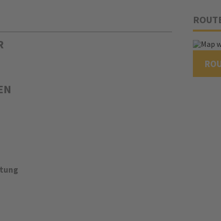
ROUT
R
RO
EN
atung