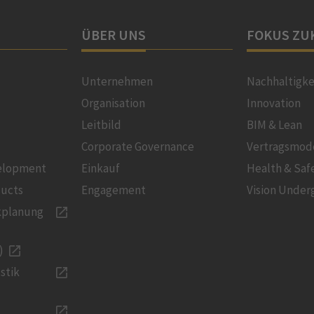
ÜBER UNS
FOKUS ZU
Unternehmen
Nachhaltigke
Organisation
Innovation
Leitbild
BIM & Lean
Corporate Governance
Vertragsmod
velopment
Einkauf
Health & Saf
ducts
Engagement
Vision Under
kplanung
)
stik