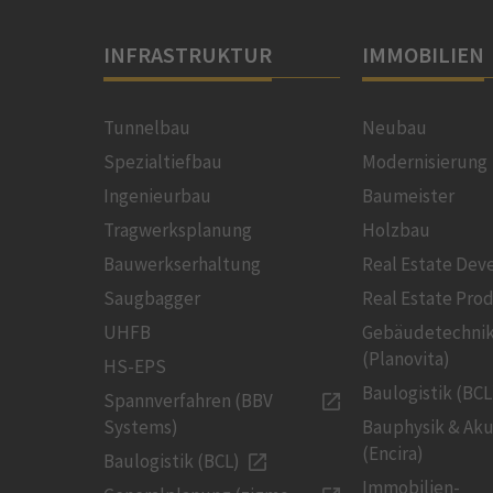
INFRASTRUKTUR
IMMOBILIEN
Tunnelbau
Neubau
Spezialtiefbau
Modernisierung
Ingenieurbau
Baumeister
Tragwerksplanung
Holzbau
Bauwerkserhaltung
Real Estate De
Saugbagger
Real Estate Pro
UHFB
Gebäudetechni
(Planovita)
HS-EPS
Baulogistik (BCL
Spannverfahren (BBV
Systems)
Bauphysik & Aku
(Encira)
Baulogistik (BCL)
Immobilien-