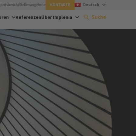
keitsbericht
Stellenangebote
KONTAKTE
Deutsch
Suche
oren
Referenzen
Über Implenia