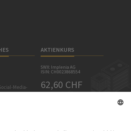
HES
AKTIENKURS
SWX: Implenia AG
ISIN: CH0023868554
62,60 CHF
Social-Media-
-0,10 CHF
(-0,16%)
ellungen
Details
e