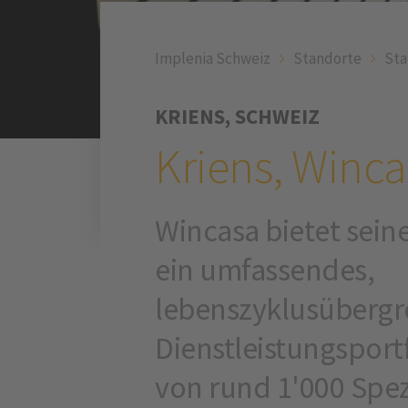
Implenia Schweiz
Standorte
Sta
KRIENS, SCHWEIZ
Kriens, Winc
Wincasa bietet sei
ein umfassendes,
lebenszyklusübergr
Dienstleistungsportf
von rund 1'000 Spez