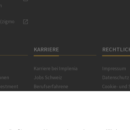
n
 (zigmo
KARRIERE
RECHTLIC
Karriere bei Implenia
Impressum
onen
Jobs Schweiz
Datenschutz
vestment
Berufserfahrene
Cookie- und 
Richtlinie
ns
Lernende
Cookie-Einst
Benefits
Speak Up Lin
mlung