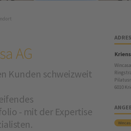
ndort
ADRE
asa AG
Kriens
Wincasa
nen Kunden schweizweit
Ringstr
Pilatus
6010 Kr
eifendes
ANGE
olio - mit der Expertise
ialisten.
Wincas