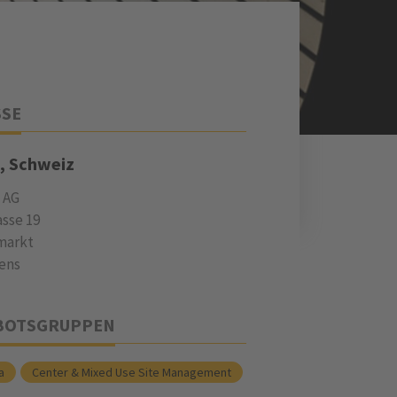
SSE
, Schweiz
 AG
asse 19
markt
iens
BOTSGRUPPEN
a
Center & Mixed Use Site Management