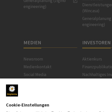
Generalplanung (zigmo
Dienstleistunge
engineering)
(Wincasa)
Generalplanung
engineering)
MEDIEN
INVESTOREN
Newsroom
Aktienkurs
Medienkontakt
Finanzpublikati
Social Media
Nachhaltiges In
Downloads für Medien
Creditor Relatio
News-Service
Finanzkalender
Generalversam
News-Service