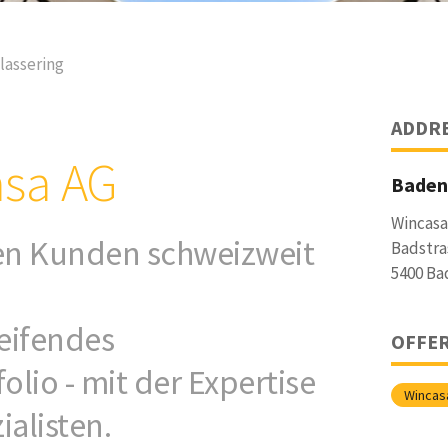
lassering
ADDR
asa AG
Baden
Wincasa
nen Kunden schweizweit
Badstra
5400 Ba
eifendes
OFFE
olio - mit der Expertise
Wincas
ialisten.