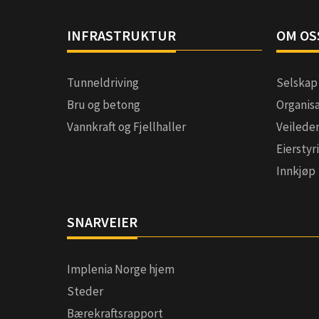
INFRASTRUKTUR
OM OS
Tunneldriving
Selskap
Bru og betong
Organis
Vannkraft og Fjellhaller
Veilede
Eierstyr
Innkjøp
SNARVEIER
Implenia Norge hjem
Steder
Bærekraftsrapport