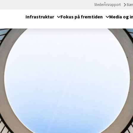
Steder
Årsrapport
Bær
Infrastruktur
Fokus på fremtiden
Media og i