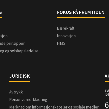
S
FOKUS PÅ FREMTIDEN
Bærekraft
asjon
Innovasjon
nde prinsipper
HMS
ing og selskapsledelse
JURIDISK
A
SW
Avtrykk
IS
Personvernerklaering
6
Merknad om informasjonskapsler og sosiale medier