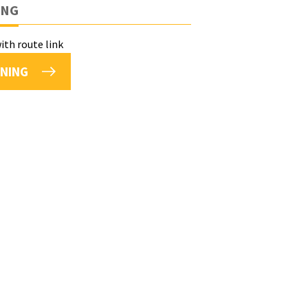
ING
NING