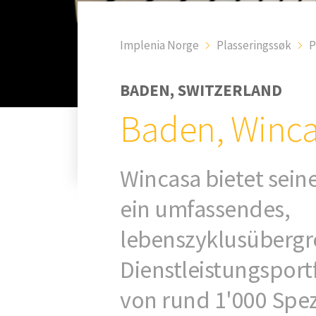
Implenia Norge
Plasseringssøk
P
BADEN, SWITZERLAND
Baden, Winc
Wincasa bietet sei
ein umfassendes,
lebenszyklusübergr
Dienstleistungsportf
von rund 1'000 Spez