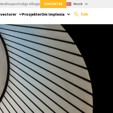
ekraftsrapport
Ledige stillinger
KONTAKTER
Norsk
Søk
nvestorer
Prosjekter
Om Implenia