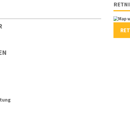
RETN
R
RET
EN
atung