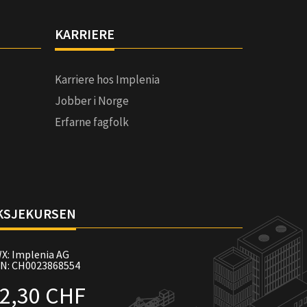
KARRIERE
Karriere hos Implenia
Jobber i Norge
Erfarne fagfolk
KSJEKURSEN
X: Implenia AG
IN: CH0023868554
2,30 CHF