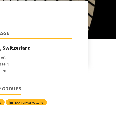
ESSE
, Switzerland
 AG
sse 4
den
R GROUPS
a
Immobilienverwaltung