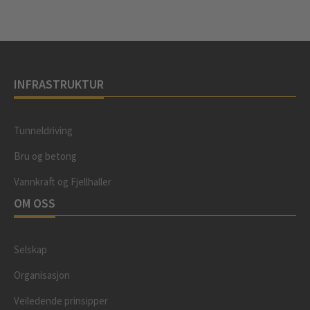
INFRASTRUKTUR
Tunneldriving
Bru og betong
Vannkraft og Fjellhaller
OM OSS
Selskap
Organisasjon
Veiledende prinsipper