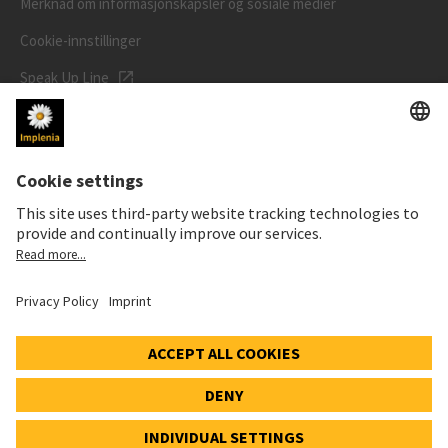
Merknad om informasjonskapsler og sosiale medier
Cookie-innstillinger
Speak Up Line
AKSJEKURSEN
SWX: Implenia AG
ISIN: CH0023868554
62,30 CHF
0,00 CHF
(0,00%)
Detaljer
© 2026 Implenia AG