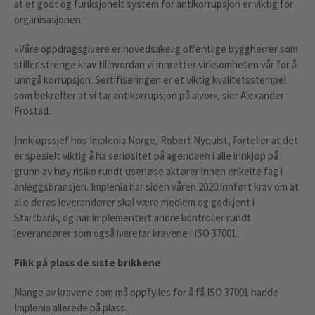
at et godt og funksjonelt system for antikorrupsjon er viktig for
organisasjonen.
«Våre oppdragsgivere er hovedsakelig offentlige byggherrer som
stiller strenge krav til hvordan vi innretter virksomheten vår for å
unngå korrupsjon. Sertifiseringen er et viktig kvalitetsstempel
som bekrefter at vi tar antikorrupsjon på alvor», sier Alexander
Frostad.
Innkjøpssjef hos Implenia Norge, Robert Nyquist, forteller at det
er spesielt viktig å ha seriøsitet på agendaen i alle innkjøp på
grunn av høy risiko rundt useriøse aktører innen enkelte fag i
anleggsbransjen. Implenia har siden våren 2020 innført krav om at
alle deres leverandører skal være medlem og godkjent i
Startbank, og har implementert andre kontroller rundt
leverandører som også ivaretar kravene i ISO 37001.
Fikk på plass de siste brikkene
Mange av kravene som må oppfylles for å få ISO 37001 hadde
Implenia allerede på plass.