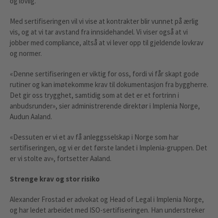
og lovlig.
Med sertifiseringen vil vi vise at kontrakter blir vunnet på ærlig
vis, og at vi tar avstand fra innsidehandel. Vi viser også at vi
jobber med compliance, altså at vi lever opp til gjeldende lovkrav
og normer.
«Denne sertifiseringen er viktig for oss, fordi vi får skapt gode
rutiner og kan imøtekomme krav til dokumentasjon fra byggherre.
Det gir oss trygghet, samtidig som at det er et fortrinn i
anbudsrunder», sier administrerende direktør i Implenia Norge,
Audun Aaland.
«Dessuten er vi et av få anleggsselskap i Norge som har
sertifiseringen, og vi er det første landet i Implenia-gruppen. Det
er vi stolte av», fortsetter Aaland.
Strenge krav og stor risiko
Alexander Frostad er advokat og Head of Legal i Implenia Norge,
og har ledet arbeidet med ISO-sertifiseringen. Han understreker