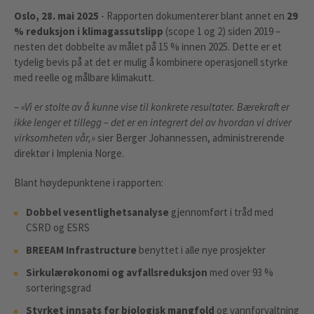
Oslo, 28. mai 2025
- Rapporten dokumenterer blant annet en
29
% reduksjon i klimagassutslipp
(scope 1 og 2) siden 2019 –
nesten det dobbelte av målet på 15 % innen 2025. Dette er et
tydelig bevis på at det er mulig å kombinere operasjonell styrke
med reelle og målbare klimakutt.
–
«Vi er stolte av å kunne vise til konkrete resultater. Bærekraft er
ikke lenger et tillegg – det er en integrert del av hvordan vi driver
virksomheten vår,»
sier Berger Johannessen, administrerende
direktør i Implenia Norge.
Blant høydepunktene i rapporten:
Dobbel vesentlighetsanalyse
gjennomført i tråd med
CSRD og ESRS
BREEAM Infrastructure
benyttet i alle nye prosjekter
Sirkulærøkonomi og avfallsreduksjon
med over 93 %
sorteringsgrad
Styrket innsats for biologisk mangfold
og vannforvaltning