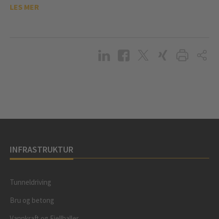
LES MER
INFRASTRUKTUR
Tunneldriving
Bru og betong
Vannkraft og Fjellhaller