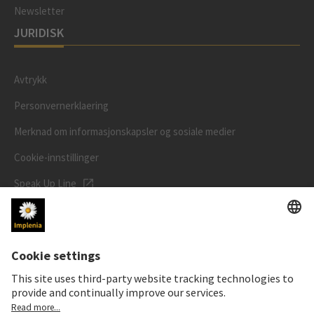
Newsletter
JURIDISK
Avtrykk
Personvernerklaering
Merknad om informasjonskapsler og sosiale medier
Cookie-innstillinger
Speak Up Line
AKSJEKURSEN
SWX: Implenia AG
ISIN: CH0023868554
62,30 CHF
0,00 CHF
(0,00%)