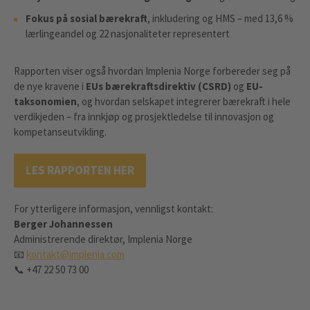
Fokus på sosial bærekraft
, inkludering og HMS – med 13,6 %
lærlingeandel og 22 nasjonaliteter representert
Rapporten viser også hvordan Implenia Norge forbereder seg på
de nye kravene i
EUs bærekraftsdirektiv (CSRD)
og
EU-
taksonomien
, og hvordan selskapet integrerer bærekraft i hele
verdikjeden – fra innkjøp og prosjektledelse til innovasjon og
kompetanseutvikling.
LES RAPPORTEN HER
For ytterligere informasjon, vennligst kontakt:
Berger Johannessen
Administrerende direktør, Implenia Norge
📧
kontakt@implenia.com
📞 +47 22 50 73 00