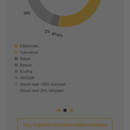
2000
18%
329
329
1500
1%
4%
0%
1000
Elektricitet
Fjärrvärme
Diesel
91
91
500
Bensin
EcoPar
023
HVO100
0
Diesel med >35% förnybart
Diesel med 25% förnybart
D
TILL ÖVERSIKTEN ÖVER INDIKATORERNA