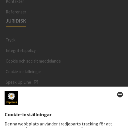
Kontakter
Referenser
JURIDISK
Tryck
Integritetspolicy
Cookie och socialt meddelande
Cookie-inställningar
Speak Up Line
AKTIEKURS
SWX: Implenia AG
ISIN: CH0023868554
63,20 CHF