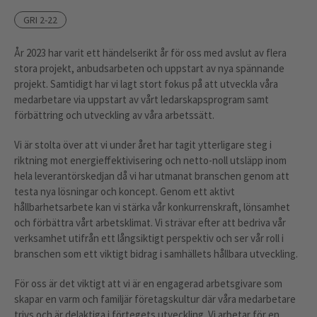
GRI 2-22
År 2023 har varit ett händelserikt år för oss med avslut av flera
stora projekt, anbudsarbeten och uppstart av nya spännande
projekt. Samtidigt har vi lagt stort fokus på att utveckla våra
medarbetare via uppstart av vårt ledarskapsprogram samt
förbättring och utveckling av våra arbetssätt.
Vi är stolta över att vi under året har tagit ytterligare steg i
riktning mot energieffektivisering och netto-noll utsläpp inom
hela leverantörskedjan då vi har utmanat branschen genom att
testa nya lösningar och koncept. Genom ett aktivt
hållbarhetsarbete kan vi stärka vår konkurrenskraft, lönsamhet
och förbättra vårt arbetsklimat. Vi strävar efter att bedriva vår
verksamhet utifrån ett långsiktigt perspektiv och ser vår roll i
branschen som ett viktigt bidrag i samhällets hållbara utveckling.
För oss är det viktigt att vi är en engagerad arbetsgivare som
skapar en varm och familjär företagskultur där våra medarbetare
trivs och är delaktiga i förtegets utveckling. Vi arbetar för en