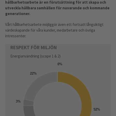
hållbarhetsarbete är en förutsättning för att skapa och
utveckla hållbara samhällen för nuvarande och kommande
generationer.
Vårt hållbarhetsarbete möjliggör även ett fortsatt långsiktigt
värdeskapande för våra kunder, medarbetare och övriga
intressenter.
RESPEKT FÖR MILJÖN
RESP
Energianvändning (scope 1 & 2)
Koldio
ton CO
0%
3500
22%
3000
420
3%
2500
52%