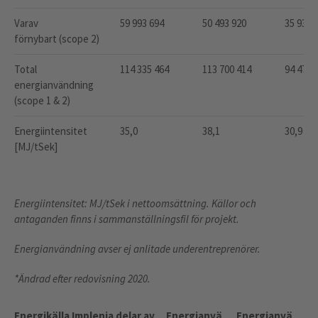
Varav
59 993 694
50 493 920
35 933 
förnybart (scope 2)
Total
114 335 464
113 700 414
94 473 
energianvändning
(scope 1 & 2)
Energiintensitet
35,0
38,1
30,9
[MJ/tSek]
Energiintensitet: MJ/tSek i nettoomsättning. Källor och
antaganden finns i sammanställningsfil för projekt.
Energianvändning avser ej anlitade underentreprenörer.
*Ändrad efter redovisning 2020.
Energikälla Implenia delar av
Energianvä
Energianvä
En