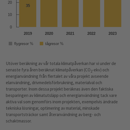
20
35
35
10
0
2019
2020
2021
2022
2023
flygresor %
tågresor %
Utöver beräkning av vår totala klimatpåverkan har vi under de
senaste fyra åren beräknat klimatpåverkan (CO
-ekv) och
2
energianvändning från flertalet av våra projekt avseende
elanvändning, drivmedelsförbrukning, materialval och
transporter. Inom dessa projekt beräknas även den faktiska
besparingen av klimatutsläpp och energianvändning tack vare
aktiva val som genomförs inom projekten, exempelvis ändrade
tekniska lösningar, optimering av material, minskade
transportsträckor samt återanvändning av berg- och
schaktmassor.