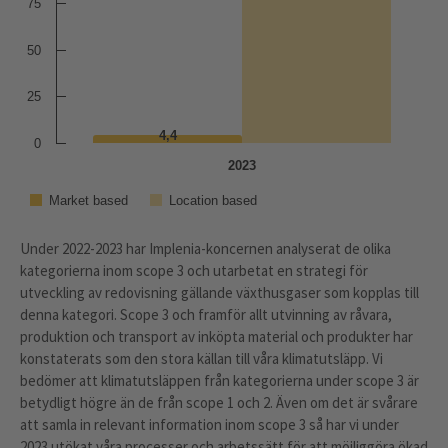
75
50
25
4,4
4,4
0
2023
Market based
Location based
Under 2022-2023 har Implenia-koncernen analyserat de olika
kategorierna inom scope 3 och utarbetat en strategi för
utveckling av redovisning gällande växthusgaser som kopplas till
denna kategori. Scope 3 och framför allt utvinning av råvara,
produktion och transport av inköpta material och produkter har
konstaterats som den stora källan till våra klimatutsläpp. Vi
bedömer att klimatutsläppen från kategorierna under scope 3 är
betydligt högre än de från scope 1 och 2. Även om det är svårare
att samla in relevant information inom scope 3 så har vi under
2023 utökat våra processer och arbetssätt för att möjliggöra ökad