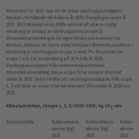
Resultatet för 2023 visar att de totala växthusgasutsläppen
minskat i förhållande till nivåerna år 2020. Övergången under år
2021-2022 till inköpt el via 100% vattenkraft visar en tydlig
minskning av utsläpp av växthusgaserna (scope 2).
Drivmedelsanvändningen för egna fordon och maskiner har
minskat
,
inklusive en större andel förnybart drivmedel,
resulterar i
minskning av växthusgaser (scope 1) med 7%. Resultatet för
scope 1 och 2 är en minskning på 16 % från år 2020.
Växthusgasutsläppen från underentreprenörernas
drivmedelsanvändning (del av scope 3) har minskat drastiskt
sedan år 2020. Detta medför att växthusgasutsläppen från scope
1, 2 och delar av scope 3 har minskat med 15% mellan år 2020 och
2023.
Klimatpåverkan, (Scope 1, 2, 3) 2020–2023, kg CO
-ekv
2
Emissionskälla
Koldioxidekviv
Koldioxidekviv
Koldioxid
alenter [kg]
alenter [kg]
alenter [k
2023
2022
2021