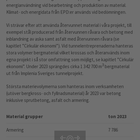
energianvändning vid bearbetning och produktion av material.
Klimat- och energidata från EPD:er används vid bedömningen.
Vi strävar efter att använda återvunnet material i våra projekt, till
exempel stål producerad från återvunnen råvara och betong med
inblandning av aska samt asfalt med återvunnen råvara (se
kapitlet ”Cirkulär ekonomi”). Vid tunnelentreprenaderna hanteras
stora volymer bergmaterial vilket krossas och återanvänds inom
egna projekt i så stor omfattning som möjligt, se kapitlet ”Cirkulär
3
ekonomi”. Under 2023 sprängdes cirka 1 342 700 m
bergmaterial
ut från Implenia Sveriges tunnelprojekt.
Största materievolymerna som hanteras inom verksamheten
(utöver bergkross- och fyllnadsmaterial) år 2023 var betong
inklusive sprutbetong, asfalt och armering.
Material grupper
ton 2023
Armering
7 786