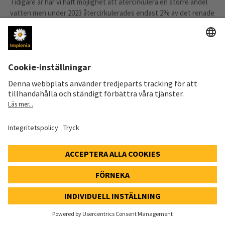
Tidigare år har vi haft möjlighet att återcirkulera en större andel
vatten men under 2023 återcirkulerades endast 2% av det renade
processvattnet vilket vi arbetar för att åtgärda under 2024. Ett
aktivt samarbetar med flera leverantörer ökar möjligheten att
hitta den optimala vattenreningstekniken. Fokus ligger främst på
att pH-reducera och sedimentera processvatten samt rena det
från metaller, krom och kväve.
VATTENHANTERING 2023, %
2%
29%