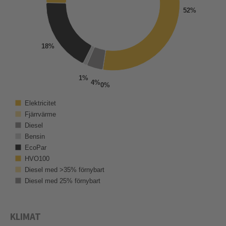
52%
18%
1%
4%
0%
Elektricitet
Fjärrvärme
Diesel
Bensin
EcoPar
HVO100
Diesel med >35% förnybart
Diesel med 25% förnybart
KLIMAT