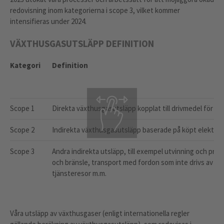
redovisning inom kategorierna i scope 3, vilket kommer
intensifieras under 2024.
VÄXTHUSGASUTSLÄPP DEFINITION
Kategori
Definition
Scope 1
Direkta växthusgasutsläpp kopplat till drivmedel för e
Scope 2
Indirekta växthusgasutsläpp baserade på köpt elektrici
Scope 3
Andra indirekta utsläpp, till exempel utvinning och prod
och bränsle, transport med fordon som inte drivs av de
tjänsteresor m.m.
Våra utsläpp av växthusgaser (enligt internationella regler