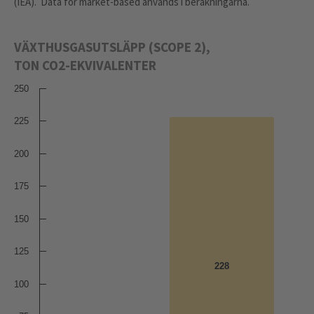
(IEA). Data för market-based används i beräkningarna.
VÄXTHUSGASUTSLÄPP (SCOPE 2),
TON CO2-EKVIVALENTER
250
225
200
175
150
125
228
228
100