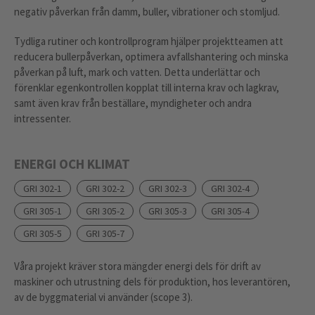
negativ påverkan från damm, buller, vibrationer och stomljud.
Tydliga rutiner och kontrollprogram hjälper projektteamen att
reducera bullerpåverkan, optimera avfallshantering och minska
påverkan på luft, mark och vatten. Detta underlättar och
förenklar egenkontrollen kopplat till interna krav och lagkrav,
samt även krav från beställare, myndigheter och andra
intressenter.
ENERGI OCH KLIMAT
GRI 302-1
GRI 302-2
GRI 302-3
GRI 302-4
GRI 305-1
GRI 305-2
GRI 305-3
GRI 305-4
GRI 305-5
GRI 305-7
Våra projekt kräver stora mängder energi dels för drift av
maskiner och utrustning dels för produktion, hos leverantören,
av de byggmaterial vi använder (scope 3).