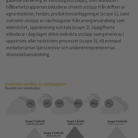
gällande beräkning av växthusgasutsläpp), som redovisas i
hållbarhetsrapporten inkluderar
direkta utsläpp
från driften av
egna maskiner, fordon, produktionsanläggningar (scope 1), samt
indirekta utsläpp
av växthusgaser från energianvändning som
elektricitet, uppvärmning och kyla (scope 2). Uppgifterna
inkluderar i dagsläget delvis indirekta utsläpp som genereras i
uppströms eller nedströms processer (scope 3), till exempel
medarbetarnas tjänsteresor och underentreprenörernas
drivmedelsanvändning.