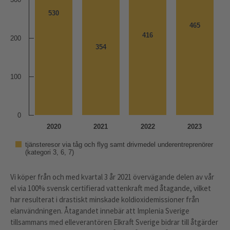
530
530
465
465
416
416
200
354
354
100
0
2020
2021
2022
2023
tjänsteresor via tåg och flyg samt drivmedel underentreprenörer
(kategori 3, 6, 7)
Vi köper från och med kvartal 3 år 2021 övervägande delen av vår
el via 100% svensk certifierad vattenkraft med åtagande, vilket
har resulterat i drastiskt minskade koldioxidemissioner från
elanvändningen. Åtagandet innebär att Implenia Sverige
tillsammans med elleverantören Elkraft Sverige bidrar till åtgärder