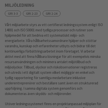
MILJÖLEDNING
GRI 3-3
GRI 2-23
GRI 2-24
Vårt miljöarbete styrs av ett certifierat ledningssystem enligt ISO
14001 och ISO 50001 med tydliga processer och rutiner som
hjälpmedel för att bedriva ett systematiskt miljö- och
energiarbete. Våra hållbarhetssamordnare hjälper och stöttar
varandra, kunskap och erfarenheter utbyts och bidrar till det
kontinuerliga förbättringsarbetet inom företaget. Vi arbetar
aktivt med att finna hållbara lösningar för att exempelvis minska
resursanvändningen och minimera antalet miljötillbud och
miljöolyckor. Tillbud, olyckor och riskobservationer registreras
och utreds i ett digitalt system vilket möjliggör en enkel och
tydlig rapportering för samtliga medarbetare inklusive
underentreprenörer och beställare samt även en strukturerad
uppföljning. I samma digitala system genomförs och
dokumenteras även skydds- och miljöronder.
Utöver ledningssystemet finns en projektanpassad miljöplan för