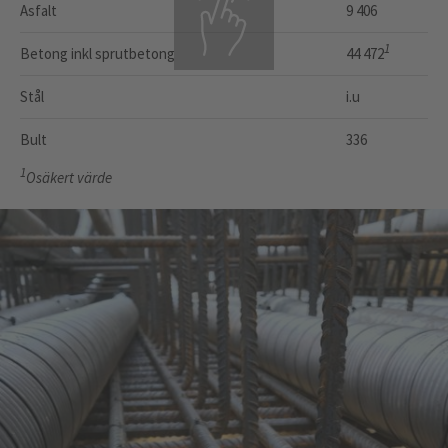
Asfalt
9 406
1
Betong inkl sprutbetong
44 472
Stål
i.u
Bult
336
1
Osäkert värde