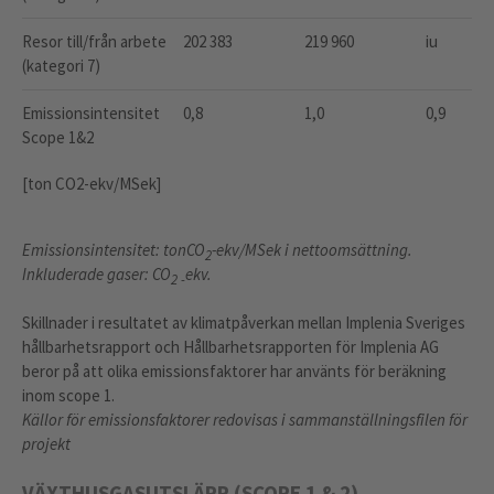
Resor till/från arbete
202 383
219 960
iu
(kategori 7)
Emissionsintensitet
0,8
1,0
0,9
Scope 1&2
[ton CO2-ekv/MSek]
Emissionsintensitet: tonCO
-ekv/MSek i nettoomsättning.
2
Inkluderade gaser: CO
ekv.
2 -
Skillnader i resultatet av klimatpåverkan mellan Implenia Sveriges
hållbarhetsrapport och Hållbarhetsrapporten för Implenia AG
beror på att olika emissionsfaktorer har använts för beräkning
inom scope 1.
Källor för emissionsfaktorer redovisas i sammanställningsfilen för
projekt
VÄXTHUSGASUTSLÄPP (SCOPE 1 & 2),