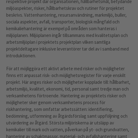
respektive projekt där organisationen, hållbarhetsmål, betydande
miljöaspekter, risker, hållbarhetskrav och rutiner för projektet
beskrivs. Vattenhantering, resursanvändning, markmiljö, buller,
sociala aspekter, avfall, transporter, biologisk mångfald och
kemikaliehantering är exempel på områden som hanteras i
miljöplanen. Miljöplanen ingår tillsammans med kvalitetsplan och
arbetsmiljöplan i projektets projektplan vilken samtliga
projektdeltagare inklusive leverantörer tar del av i samband med
introduktionen.
För att möjliggöra ett aktivt arbete med risker och möjligheter
finns ett anpassat risk- och möjlighetsregister för varje enskilt
projekt. Här anges risker och möjligheter kopplade till: hållbarhet,
arbetsmiljö, kvalitet, ekonomi, tid, personal samt tredje man och
verksamhetens förtroende. Hantering av projektets risker och
möjligheter sker genom verksamhetens process för
riskhantering, som omfattar arbetssätten: identifiering,
bedömning, utformning av åtgärdsförslag samt uppföljning och
utvärdering av åtgärd. Största miljöriskerna är utsläpp av
kemikalier till mark och vatten, påverkan på yt- och grundvatten,
hantering av schaktmassor, material- och avfallshantering samt