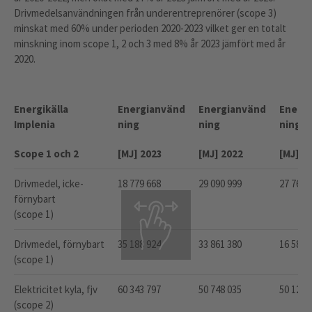
Drivmedelsanvändningen från underentreprenörer (scope 3)
minskat med 60% under perioden 2020-2023 vilket ger en totalt
minskning inom scope 1, 2 och 3 med 8% år 2023 jämfört med år
2020.
Energikälla
Energianvänd
Energianvänd
Energ
Implenia
ning
ning
ning
Scope 1 och 2
[MJ] 2023
[MJ] 2022
[MJ] 2
Drivmedel, icke-
18 779 668
29 090 999
27 764 
förnybart
(scope 1)
Drivmedel, förnybart
35 188 924
33 861 380
16 586 
(scope 1)
Elektricitet kyla, fjv
60 343 797
50 748 035
50 120 
(scope 2)