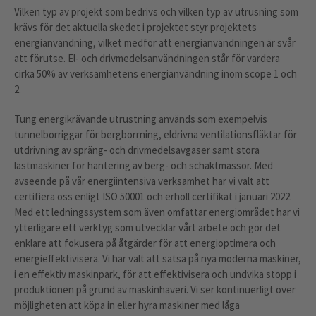
Vilken typ av projekt som bedrivs och vilken typ av utrusning som
krävs för det aktuella skedet i projektet styr projektets
energianvändning, vilket medför att energianvändningen är svår
att förutse. El- och drivmedelsanvändningen står för vardera
cirka 50% av verksamhetens energianvändning inom scope 1 och
2.
Tung energikrävande utrustning används som exempelvis
tunnelborriggar för bergborrning, eldrivna ventilationsfläktar för
utdrivning av spräng- och drivmedelsavgaser samt stora
lastmaskiner för hantering av berg- och schaktmassor. Med
avseende på vår energiintensiva verksamhet har vi valt att
certifiera oss enligt ISO 50001 och erhöll certifikat i januari 2022.
Med ett ledningssystem som även omfattar energiområdet har vi
ytterligare ett verktyg som utvecklar vårt arbete och gör det
enklare att fokusera på åtgärder för att energioptimera och
energieffektivisera. Vi har valt att satsa på nya moderna maskiner,
i en effektiv maskinpark, för att effektivisera och undvika stopp i
produktionen på grund av maskinhaveri. Vi ser kontinuerligt över
möjligheten att köpa in eller hyra maskiner med låga