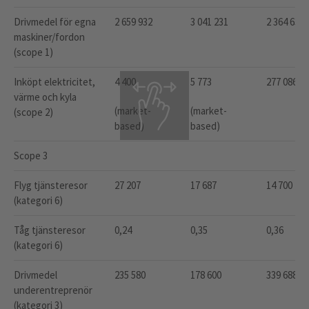
Drivmedel för egna
2 659 932
3 041 231
2 364 632
maskiner/fordon
(scope 1)
Inköpt elektricitet,
4 400
5 773
277 086
värme och kyla
(market-
(market-
(scope 2)
based)
based)
Scope 3
Flyg tjänsteresor
27 207
17 687
14 700
(kategori 6)
Tåg tjänsteresor
0,24
0,35
0,36
(kategori 6)
Drivmedel
235 580
178 600
339 688*
underentreprenör
(kategori 3)