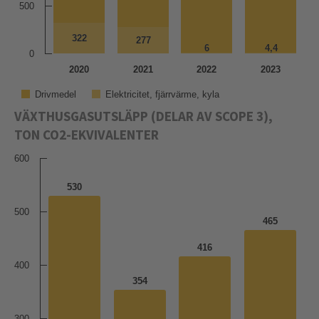
500
322
322
277
277
6
6
4,4
4,4
0
2020
2021
2022
2023
Drivmedel
Elektricitet, fjärrvärme, kyla
VÄXTHUSGASUTSLÄPP (DELAR AV SCOPE 3),
TON CO2-EKVIVALENTER
600
530
500
465
416
400
354
300