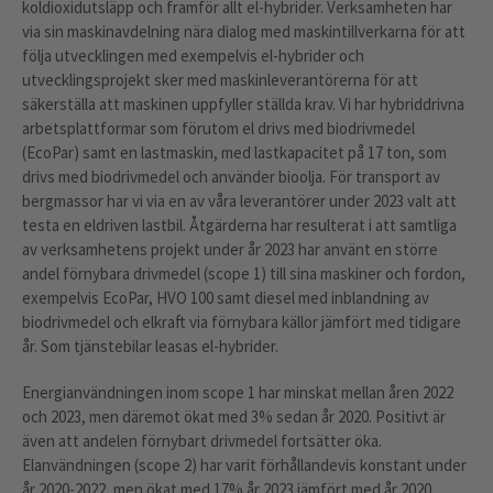
koldioxidutsläpp och framför allt el-hybrider. Verksamheten har
via sin maskinavdelning nära dialog med maskintillverkarna för att
följa utvecklingen med exempelvis el-hybrider och
utvecklingsprojekt sker med maskinleverantörerna för att
säkerställa att maskinen uppfyller ställda krav. Vi har hybriddrivna
arbetsplattformar som förutom el drivs med biodrivmedel
(EcoPar) samt en lastmaskin, med lastkapacitet på 17 ton, som
drivs med biodrivmedel och använder bioolja. För transport av
bergmassor har vi via en av våra leverantörer under 2023 valt att
testa en eldriven lastbil. Åtgärderna har resulterat i att samtliga
av verksamhetens projekt under år 2023 har använt en större
andel förnybara drivmedel (scope 1) till sina maskiner och fordon,
exempelvis EcoPar, HVO 100 samt diesel med inblandning av
biodrivmedel och elkraft via förnybara källor jämfört med tidigare
år. Som tjänstebilar leasas el-hybrider.
Energianvändningen inom scope 1 har minskat mellan åren 2022
och 2023, men däremot ökat med 3% sedan år 2020. Positivt är
även att andelen förnybart drivmedel fortsätter öka.
Elanvändningen (scope 2) har varit förhållandevis konstant under
år 2020-2022, men ökat med 17% år 2023 jämfört med år 2020.