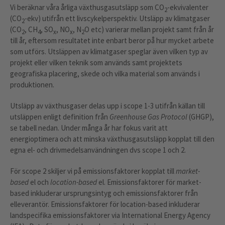
Vi beräknar våra årliga växthusgasutsläpp som CO
-ekvivalenter
2
(CO
-ekv) utifrån ett livscykelperspektiv. Utsläpp av klimatgaser
2
(CO
, CH
, SO
, NO
, N
O etc) varierar mellan projekt samt från år
2
4
x
x
2
till år, eftersom resultatet inte enbart beror på hur mycket arbete
som utförs. Utsläppen av klimatgaser speglar även vilken typ av
projekt eller vilken teknik som används samt projektets
geografiska placering, skede och vilka material som används i
produktionen.
Utsläpp av växthusgaser delas upp i scope 1-3 utifrån källan till
utsläppen enligt definition från
Greenhouse Gas Protocol
(GHGP),
se tabell nedan. Under många år har fokus varit att
energioptimera och att minska växthusgasutsläpp kopplat till den
egna el- och drivmedelsanvändningen dvs scope 1 och 2.
För scope 2 skiljer vi på emissionsfaktorer kopplat till
market-
based
el och
location-based
el. Emissionsfaktorer för market-
based inkluderar ursprungsintyg och emissionsfaktorer från
elleverantör. Emissionsfaktorer för location-based inkluderar
landspecifika emissionsfaktorer via International Energy Agency