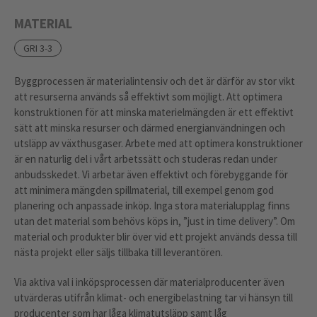
MATERIAL
GRI 3-3
Byggprocessen är materialintensiv och det är därför av stor vikt
att resurserna används så effektivt som möjligt. Att optimera
konstruktionen för att minska materielmängden är ett effektivt
sätt att minska resurser och därmed energianvändningen och
utsläpp av växthusgaser. Arbete med att optimera konstruktioner
är en naturlig del i vårt arbetssätt och studeras redan under
anbudsskedet. Vi arbetar även effektivt och förebyggande för
att minimera mängden spillmaterial, till exempel genom god
planering och anpassade inköp. Inga stora materialupplag finns
utan det material som behövs köps in, ”just in time delivery”. Om
material och produkter blir över vid ett projekt används dessa till
nästa projekt eller säljs tillbaka till leverantören.
Via aktiva val i inköpsprocessen där materialproducenter även
utvärderas utifrån klimat- och energibelastning tar vi hänsyn till
producenter som har låga klimatutsläpp samt låg