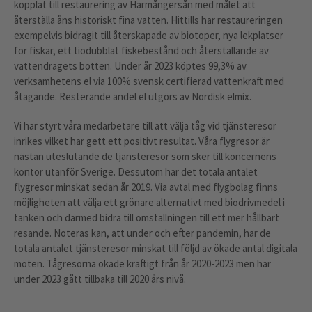
kopplat till restaurering av Harmångersån med målet att
återställa åns historiskt fina vatten. Hittills har restaureringen
exempelvis bidragit till återskapade av biotoper, nya lekplatser
för fiskar, ett tiodubblat fiskebestånd och återställande av
vattendragets botten. Under år 2023 köptes 99,3% av
verksamhetens el via 100% svensk certifierad vattenkraft med
åtagande. Resterande andel el utgörs av Nordisk elmix.
Vi har styrt våra medarbetare till att välja tåg vid tjänsteresor
inrikes vilket har gett ett positivt resultat. Våra flygresor är
nästan uteslutande de tjänsteresor som sker till koncernens
kontor utanför Sverige. Dessutom har det totala antalet
flygresor minskat sedan år 2019. Via avtal med flygbolag finns
möjligheten att välja ett grönare alternativt med biodrivmedel i
tanken och därmed bidra till omställningen till ett mer hållbart
resande. Noteras kan, att under och efter pandemin, har de
totala antalet tjänsteresor minskat till följd av ökade antal digitala
möten. Tågresorna ökade kraftigt från år 2020-2023 men har
under 2023 gått tillbaka till 2020 års nivå.