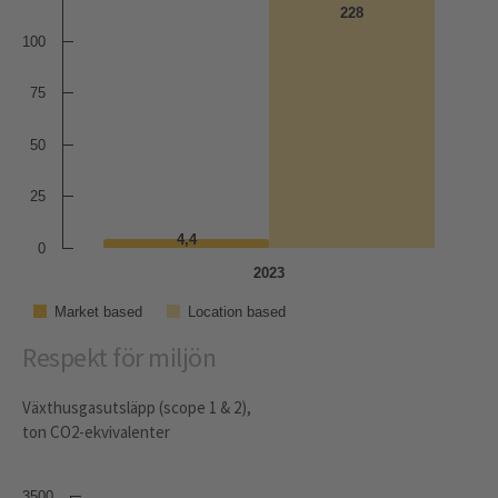
228
228
100
75
50
25
4,4
4,4
0
2023
Market based
Location based
Respekt för miljön
Växthusgasutsläpp (scope 1 & 2),
ton CO2-ekvivalenter
3500