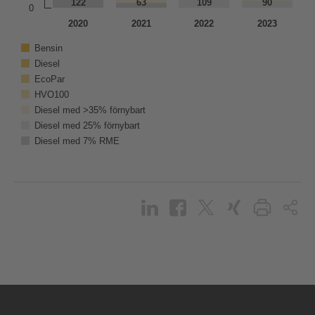
122
122
63
63
109
109
90
90
0
2020
2021
2022
2023
Bensin
Diesel
EcoPar
HVO100
Diesel med >35% förnybart
Diesel med 25% förnybart
Diesel med 7% RME