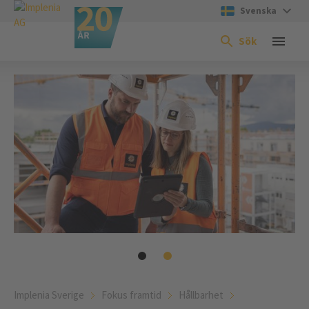
Svenska
Sök
Implenia Sverige
Fokus framtid
Hållbarhet