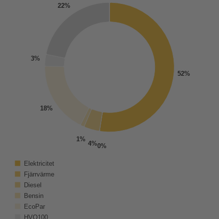
22%
3%
52%
18%
1%
4%
0%
Elektricitet
Fjärrvärme
Diesel
Bensin
EcoPar
HVO100