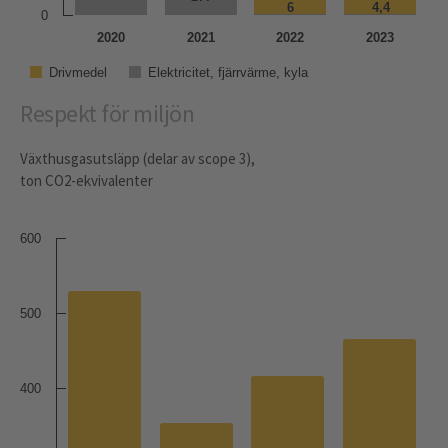
6
6
4,4
4,4
0
2020
2021
2022
2023
Drivmedel
Elektricitet, fjärrvärme, kyla
Respekt för miljön
Växthusgasutsläpp (delar av scope 3),
ton CO2-ekvivalenter
600
500
400