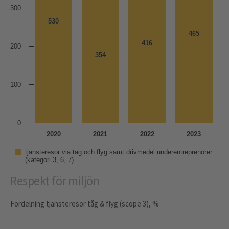
300
530
530
465
465
416
416
200
354
354
100
0
2020
2021
2022
2023
tjänsteresor via tåg och flyg samt drivmedel underentreprenörer
(kategori 3, 6, 7)
Respekt för miljön
Fördelning tjänsteresor tåg & flyg (scope 3), %