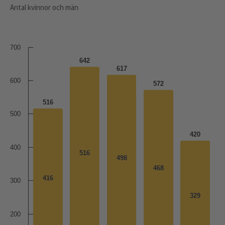
Antal kvinnor och män
700
642
617
600
572
516
500
420
400
516
516
498
498
468
468
416
416
300
329
329
200