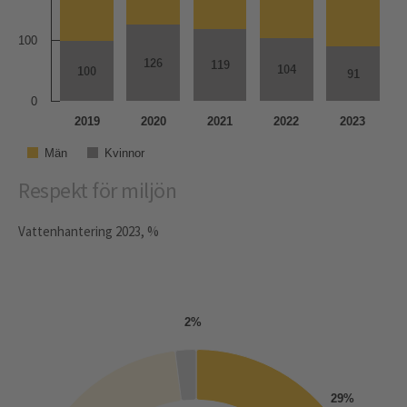
100
126
126
119
119
104
104
100
100
91
91
0
2019
2020
2021
2022
2023
Män
Kvinnor
Respekt för miljön
Vattenhantering 2023, %
2%
29%