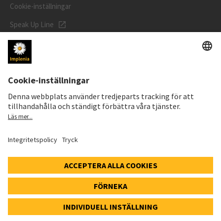
Cookie-inställningar
Speak Up Line
AKTIEKURS
SWX: Implenia AG
ISIN: CH0023868554
62,30 CHF
0,00 CHF
(0,00%)
Detaljer
© 2026 Implenia AG