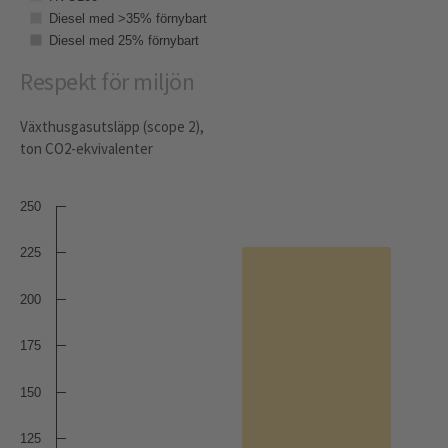
Diesel med >35% förnybart
Diesel med 25% förnybart
Respekt för miljön
Växthusgasutsläpp (scope 2),
ton CO2-ekvivalenter
250
225
200
175
150
125