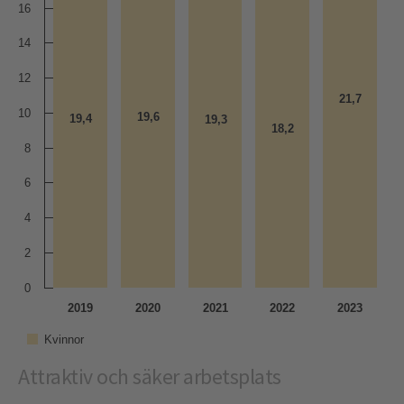
16
14
12
21,7
21,7
10
19,6
19,6
19,4
19,4
19,3
19,3
18,2
18,2
8
6
4
2
0
2019
2020
2021
2022
2023
Kvinnor
Attraktiv och säker arbetsplats