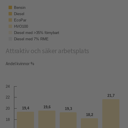
Bensin
Diesel
EcoPar
HVO100
Diesel med >35% förnybart
Diesel med 7% RME
Attraktiv och säker arbetsplats
Andel kvinnor %
24
21,7
22
19,6
19,4
20
19,3
18,2
18