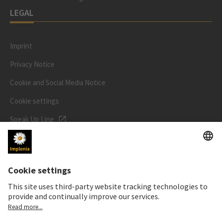
LEGAL
Imprint
Privacy Notice
Cookie and Social Media Notice
Cookie settings
Speak Up Line
STOCK PRICE
SWX: Implenia AG
ISIN: CH0023868554
63,00 CHF
+0,30 CHF
(+0,48%)
Details