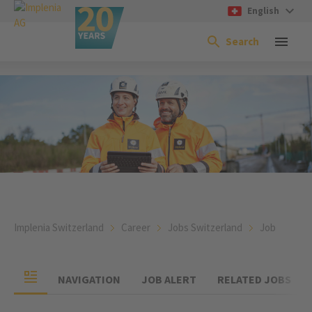
English
Search
Implenia Switzerland
Career
Jobs Switzerland
Job
NAVIGATION
JOB ALERT
RELATED JOBS