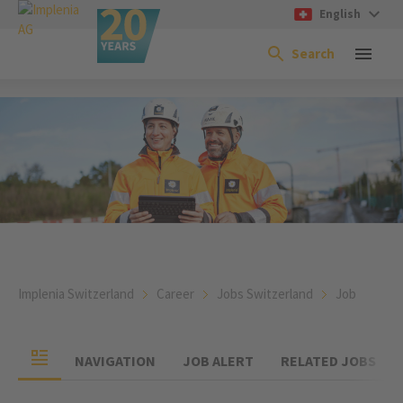
English
Search
Implenia Switzerland
Career
Jobs Switzerland
Job
NAVIGATION
JOB ALERT
RELATED JOBS