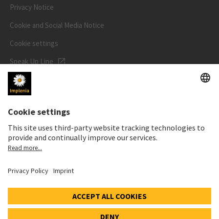
Privacy Notice
Cookie and Social Media Notice
Cookie settings
Speak Up Line
STOCK PRICE
SWX: Implenia AG
ISIN: CH0023868554
62,30 CHF
0,00 CHF
(0,00%)
Details