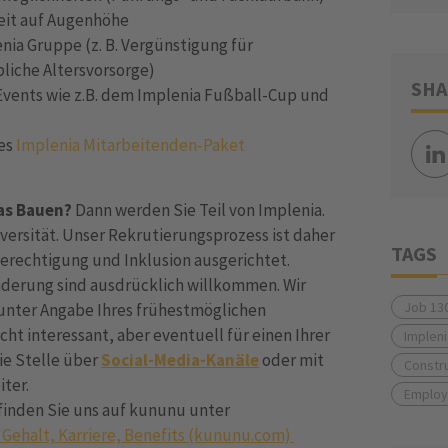
eit auf Augenhöhe
enia Gruppe (z. B. Vergünstigung für
bliche Altersvorsorge)
SHA
Events wie z.B. dem Implenia Fußball-Cup und
hes
Implenia Mitarbeitenden-Paket
das Bauen?
Dann werden Sie Teil von Implenia.
versität. Unser Rekrutierungsprozess ist daher
TAGS
berechtigung und Inklusion ausgerichtet.
erung sind ausdrücklich willkommen. Wir
Job 13
unter Angabe Ihres frühestmöglichen
icht interessant, aber eventuell für einen Ihrer
Implen
ie Stelle über
Social-Media-Kanäle
oder mit
Constr
iter.
Employ
finden Sie uns auf kununu unter
 Gehalt, Karriere, Benefits (kununu.com)