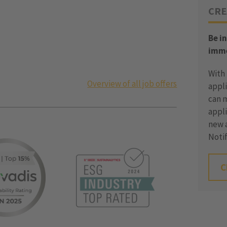
CRE
Be i
imme
With
Overview of all job offers
appli
can 
appli
new a
Notif
C