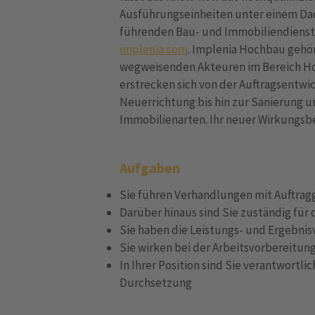
Ausführungseinheiten unter einem Dac
führenden Bau- und Immobiliendienst
implenia.com
. Implenia Hochbau gehö
wegweisenden Akteuren im Bereich H
erstrecken sich von der Auftragsentwi
Neuerrichtung bis hin zur Sanierung 
Immobilienarten. Ihr neuer Wirkungsb
Aufgaben
Sie führen Verhandlungen mit Auftra
Darüber hinaus sind Sie zuständig fü
Sie haben die Leistungs- und Ergebni
Sie wirken bei der Arbeitsvorbereitun
In Ihrer Position sind Sie verantwortl
Durchsetzung