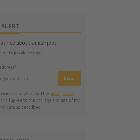
 ALERT
otified about similar jobs.
ribe to job alerts now
 address*
e read and understood the
data privacy
and I agree to the storage and use of my
nal data as described.