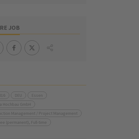
RE JOB
016
DEU
Essen
ia Hochbau GmbH
uction Management / Project Management
ee (permanent), Full-time