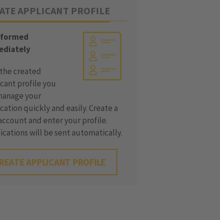
ATE APPLICANT PROFILE
nformed
diately
 the created
cant profile you
manage your
cation quickly and easily. Create a
ccount and enter your profile.
ications will be sent automatically.
REATE APPLICANT PROFILE