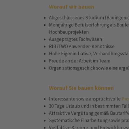
Worauf wir bauen
Abgeschlossenes Studium (Bauingenieur
Mehrjährige Berufserfahrung als Baulei
Hochbauprojekten
Ausgeprägtes Fachwissen
RIB iTWO Anwender-Kenntnisse
Hohe Eigeninitiative, Verhandlungss
Freude an der Arbeit im Team
Organisationsgeschick sowie eine erge
Worauf Sie bauen können
Interessante sowie anspruchsvolle
Pro
30 Tage Urlaub und in bestimmten Fäl
Attraktive Vergütung gemäß Bautarif
Systematische Einarbeitung sowie pr
Vielfältige Karriere- und Entwicklun