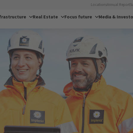
Locations
Annual Report
S
frastructure
Real Estate
Focus future
Media & Investo