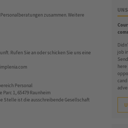
UNS
en Personalberatungen zusammen. Weitere
Cour
comm
Didn'
job i
nft. Rufen Sie an oder schicken Sie uns eine
Send 
here 
@implenia.com
oppor
candi
bereich Personal
adve
 Parc 1, 65479 Raunheim
 Stelle ist die ausschreibende Gesellschaft
U