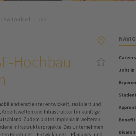
s Switzerland
Job
NAVIG
 SF-Hochbau
Careers
Jobs in
n
Experie
Student
biliendienstleister entwickelt, realisiert und
Apprent
Arbeitswelten und Infrastruktur für künftige
eutschland. Zudem bietet Implenia in weiteren
Benefit
dene Infrastrukturprojekte. Das Unternehmen
Diversit
erten Beratungs-, Entwicklungs-, Planungs- und