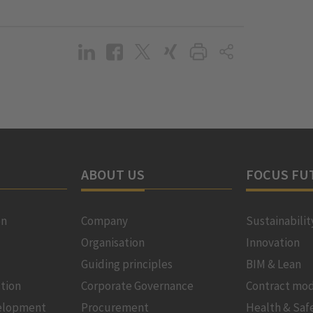
ABOUT US
FOCUS FU
on
Company
Sustainabilit
Organisation
Innovation
Guiding principles
BIM & Lean
tion
Corporate Governance
Contract mod
velopment
Procurement
Health & Saf