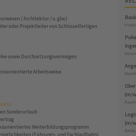
REL
Baul
wesen / Architektur / o. glw.)
Freib
ter oder Projektleiter von Schlüsselfertigen
Poli
Inge
Düsse
tärke sowie Durchsetzungsvermögen
Ange
bnisorientierte Arbeitsweise
Mannh
Ober
(m/w
Raunh
jekte
len Sonderurlaub
Logi
vertrag
(m/w/
axisorientiertes Weiterbildungsprogramm
Berli
gsmöglichkeiten (Führungs- und Fachlaufbahn)