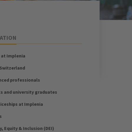
ATION
 at Implenia
 Switzerland
nced professionals
s and university graduates
iceships at Implenia
s
y, Equity & Inclusion (DEI)