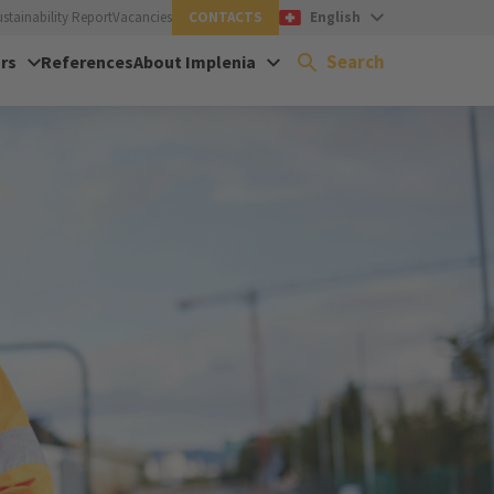
ustainability Report
Vacancies
CONTACTS
English
Search
rs
References
About Implenia