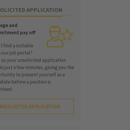
OLICITED APPLICATION
age and
itment pay off
t find a suitable
n our job portal?
us your unsolicited application
in just a few minutes, giving you the
tunity to present yourself as a
date before a position is
rtised.
NSOLICITED APPLICATION