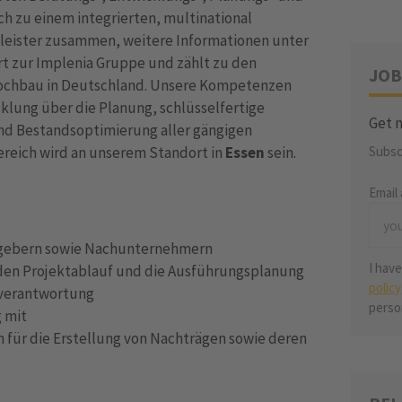
h zu einem integrierten, multinational
leister zusammen, weitere Informationen unter
rt zur Implenia Gruppe und zählt zu den
JOB
ochbau in Deutschland. Unsere Kompetenzen
cklung über die Planung, schlüsselfertige
Get n
und Bestandsoptimierung aller gängigen
ereich wird an unserem Standort in
Essen
sein.
Subsc
Email
ggebern sowie Nachunternehmern
I hav
r den Projektablauf und die Ausführungsplanung
policy
sverantwortung
perso
g mit
ich für die Erstellung von Nachträgen sowie deren