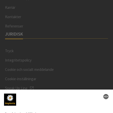
Karriär
Kontakter
Referenser
JURIDISK
Tryck
Integritetspolicy
Cookie och socialt meddelande
Cookie-inställningar
Speak Up Line
AKTIEKURS
SWX: Implenia AG