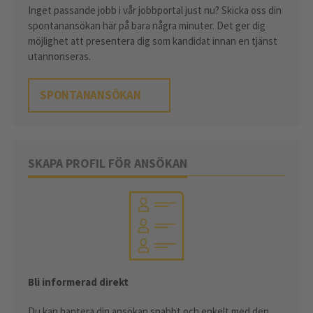
Inget passande jobb i vår jobbportal just nu? Skicka oss din
spontanansökan här på bara några minuter. Det ger dig
möjlighet att presentera dig som kandidat innan en tjänst
utannonseras.
SPONTANANSÖKAN
SKAPA PROFIL FÖR ANSÖKAN
Bli informerad direkt
Du kan hantera din ansökan snabbt och enkelt med den