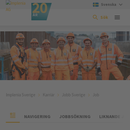
Svenska
Sök
Implenia Sverige
Karriär
Jobb Sverige
Job
NAVIGERING
JOBBSÖKNING
LIKNANDE JO