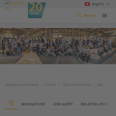
English
Search
Implenia Switzerland
Career
Jobs Switzerland
Job
NAVIGATION
JOB ALERT
RELATED JOBS