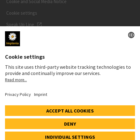
Cookie and Social Media Notice
Cookie settings
Speak Up Line
STOCK PRICE
SWX: Implenia AG
ISIN: CH0023868554
62,70 CHF
-0,50 CHF
(-0,79%)
Details
© 2026 Implenia AG