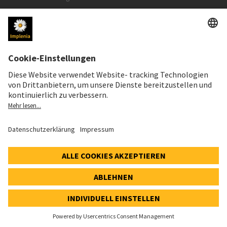
Speak Up Line
AKTIENKURS
SWX: Implenia AG
ISIN: CH0023868554
63,20 CHF
-1,20 CHF
(-1,86%)
Details
© 2026 Implenia AG