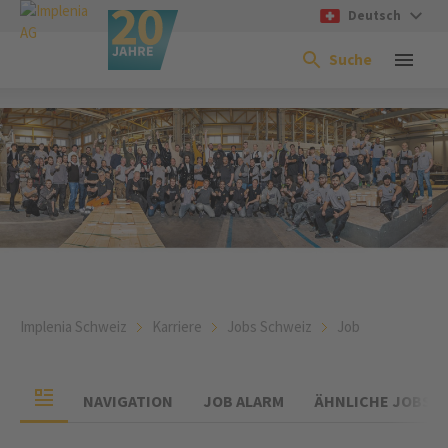
Deutsch
Suche
Implenia Schweiz
Karriere
Jobs Schweiz
Job
NAVIGATION
JOB ALARM
ÄHNLICHE JOBS