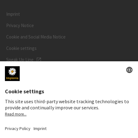
Imprint
Privacy Notice
Cookie and Social Media Notice
Cookie settings
Speak Up Line
STOCK PRICE
SWX: Implenia AG
ISIN: CH0023868554
62,30 CHF
-0,40 CHF
(-0,64%)
Details