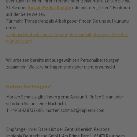
eventuell für einen Ihrer Freunde oder Bekannten? Leiten Sie die
Stelle über
Social-Media-Kanäle
oder mit der „Teilen“-Funktion
auf der Seite weiter.
Für mehr Transparenz als Arbeitgeber finden Sie uns auf kununu
unter
Implenia Deutschland als Arbeitgeber: Gehalt, Karriere, Benefits
(kununu.com)
Wir arbeiten bereits mit ausgewählten Personalberatungen
zusammen. Weitere Anfragen sind daher nicht erwünscht.
Haben Sie Fragen?
Morten Schmalz gibt Ihnen gerne Auskunft. Rufen Sie an oder
schicken Sie uns eine Nachricht.
T +49 6142 8737-286, morten.schmalz@implenia.com
Empfänger Ihrer Daten ist der Zentralbereich Personal
Implenia Deutschland GmbH, Am Prime Parc 1, 65479 Raunheim