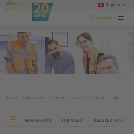
English
Search
Implenia Switzerland
Career
Jobs Switzerland
Job
NAVIGATION
JOB ALERT
RELATED JOBS