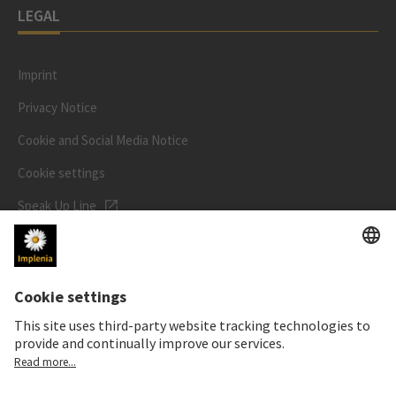
LEGAL
Imprint
Privacy Notice
Cookie and Social Media Notice
Cookie settings
Speak Up Line
STOCK PRICE
SWX: Implenia AG
ISIN: CH0023868554
62,30 CHF
-0,40 CHF
(-0,64%)
Details