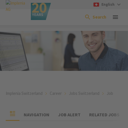
English
Search
Implenia Switzerland
Career
Jobs Switzerland
Job
NAVIGATION
JOB ALERT
RELATED JOBS