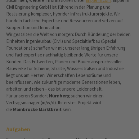
zusammen, weitere Informationen unter
implenia.com
. Implenia
Civil Engineering GmbH ist führend in der Planung und
Realisierung komplexer, hybrider Infrastrukturprojekte. Wir
bündeln fachliche Expertise und Ressourcen und setzen auf
Kooperation und Innovation.
Wir gestalten die Welt von morgen: Durch Bündelung der beiden
Einheiten Ingenieurbau (Civil) und Spezialtiefbau (Special
Foundations) schaffen wir mit unserer langjährigen Erfahrung
und Fachexpertise nachhaltig bleibende Werte für unsere
Kunden. Das Entwerfen, Planen und Bauen anspruchsvoller
Bauwerke für Schiene, Straße, Wasserstraßen und Industrie
liegt uns am Herzen. Wir erschaffen Lebensräume und
beeinflussen, wie zukünftige moderne Generationen leben,
arbeiten und reisen – das ist unsere Leidenschaft.
Für unseren Standort
Nürnberg
suchen wir einen
Vertragsmanager (m/w/d). Ihr erstes Projekt wird
die
Mainbrücke Marktbreit
sein.
Aufgaben