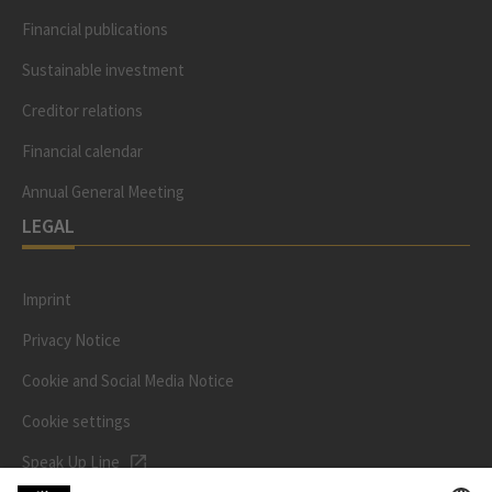
Financial publications
Sustainable investment
Creditor relations
Financial calendar
Annual General Meeting
LEGAL
Imprint
Privacy Notice
Cookie and Social Media Notice
Cookie settings
Speak Up Line