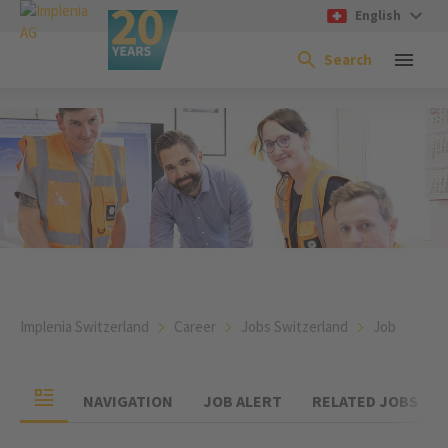
English
Search
Implenia Switzerland
Career
Jobs Switzerland
Job
NAVIGATION
JOB ALERT
RELATED JOBS