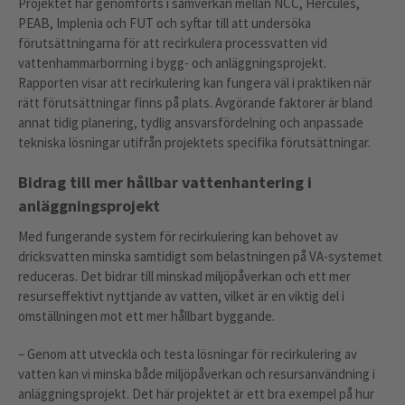
Projektet har genomförts i samverkan mellan NCC, Hercules,
PEAB, Implenia och FUT och syftar till att undersöka
förutsättningarna för att recirkulera processvatten vid
vattenhammarborrning i bygg- och anläggningsprojekt.
Rapporten visar att recirkulering kan fungera väl i praktiken när
rätt förutsättningar finns på plats. Avgörande faktorer är bland
annat tidig planering, tydlig ansvarsfördelning och anpassade
tekniska lösningar utifrån projektets specifika förutsättningar.
Bidrag till mer hållbar vattenhantering i
anläggningsprojekt
Med fungerande system för recirkulering kan behovet av
dricksvatten minska samtidigt som belastningen på VA-systemet
reduceras. Det bidrar till minskad miljöpåverkan och ett mer
resurseffektivt nyttjande av vatten, vilket är en viktig del i
omställningen mot ett mer hållbart byggande.
– Genom att utveckla och testa lösningar för recirkulering av
vatten kan vi minska både miljöpåverkan och resursanvändning i
anläggningsprojekt. Det här projektet är ett bra exempel på hur