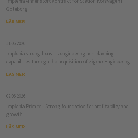
Implenia vinner stort kontrakt för Station Korsvägen i
Göteborg
LÄS MER
11.06.2026
Implenia strengthens its engineering and planning
capabilities through the acquisition of Zigmo Engineering
LÄS MER
02.06.2026
Implenia Primer – Strong foundation for profitability and
growth
LÄS MER