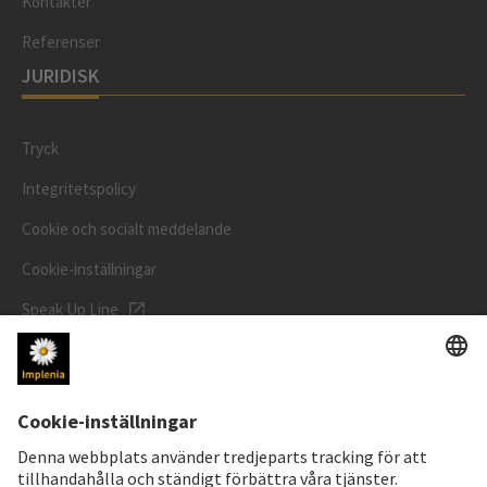
Kontakter
Referenser
JURIDISK
Tryck
Integritetspolicy
Cookie och socialt meddelande
Cookie-inställningar
Speak Up Line
AKTIEKURS
SWX: Implenia AG
ISIN: CH0023868554
62,30 CHF
-0,40 CHF
(-0,64%)