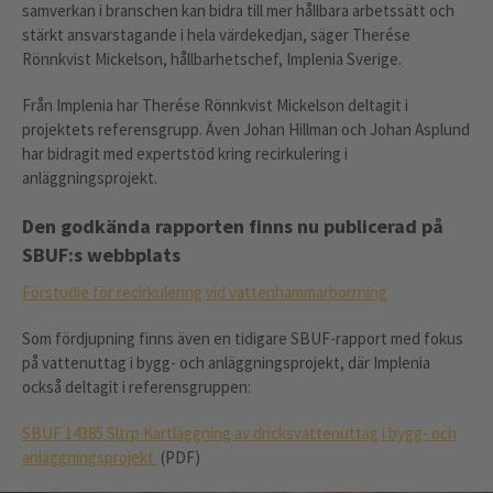
samverkan i branschen kan bidra till mer hållbara arbetssätt och
stärkt ansvarstagande i hela värdekedjan, säger Therése
Rönnkvist Mickelson, hållbarhetschef, Implenia Sverige.
Från Implenia har Therése Rönnkvist Mickelson deltagit i
projektets referensgrupp. Även Johan Hillman och Johan Asplund
har bidragit med expertstöd kring recirkulering i
anläggningsprojekt.
Den godkända rapporten finns nu publicerad på
SBUF:s webbplats
Förstudie för recirkulering vid vattenhammarborrning
Som fördjupning finns även en tidigare SBUF-rapport med fokus
på vattenuttag i bygg- och anläggningsprojekt, där Implenia
också deltagit i referensgruppen:
SBUF 14385 Sltrp Kartläggning av dricksvattenuttag i bygg- och
anläggningsprojekt
(PDF)