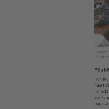
Framgång
Matura: 
"Du b
Hon skul
man tidi
har ocks
även om 
började 