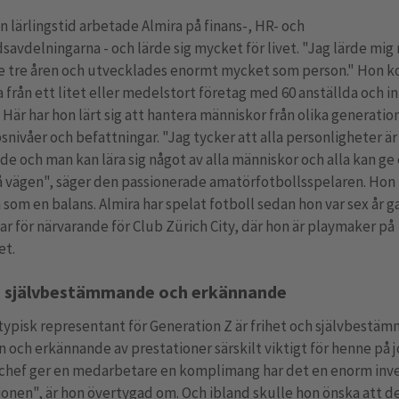
n lärlingstid arbetade Almira på finans-, HR- och
avdelningarna - och lärde sig mycket för livet. "Jag lärde mi
e tre åren och utvecklades enormt mycket som person." Hon ko
 från ett litet eller medelstort företag med 60 anställda och in 
. Här har hon lärt sig att hantera människor från olika generatio
nivåer och befattningar. "Jag tycker att alla personligheter är
e och man kan lära sig något av alla människor och alla kan ge
å vägen", säger den passionerade amatörfotbollsspelaren. Hon
 som en balans. Almira har spelat fotboll sedan hon var sex år
ar för närvarande för Club Zürich City, där hon är playmaker på
et.
, självbestämmande och erkännande
ypisk representant för Generation Z är frihet och självbestäm
 och erkännande av prestationer särskilt viktigt för henne på 
 chef ger en medarbetare en komplimang har det en enorm inv
onen", är hon övertygad om. Och ibland skulle hon önska att de