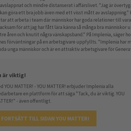
 avslappnat och mindre distanserat i affärslivet. "Jag är överty
kan göra ett bra jobb även med ett visst mått av avslappning."
ar att arbeta i team där människor har goda relationer till var
tacksam för att jag har fått lära känna så många bra människor 
tre åren och knutit några vänskapsband." På Implenia, säger ho
nes förväntningar på en arbetsgivare uppfyllts. "Implenia har 
uda unga människor och är en attraktiv arbetsgivare för Generat
 är viktig!
d YOU MATTER! - YOU MATTER! erbjuder Implenia alla
darbetare en plattform för att säga "Tack, du är viktig. YOU
TTER!" - även offentligt.
FORTSÄTT TILL SIDAN YOU MATTER!