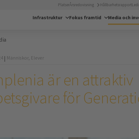
Platser
Årsredovisning
Hållbarhetsrapport
Ledi
Infrastruktur
Fokus framtid
Media och inv
dia
24
Människor,
Elever
|
plenia är en attraktiv
betsgivare för Generat