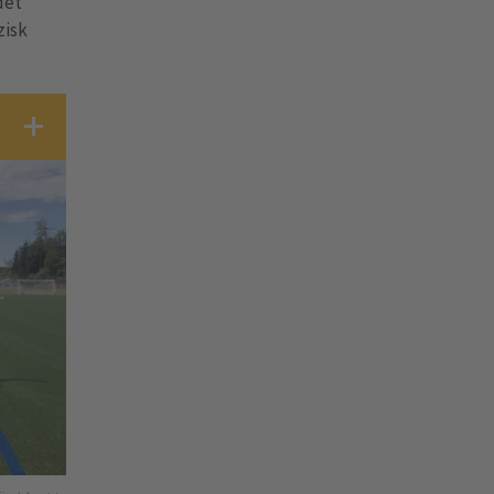
det
zisk