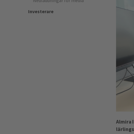
Nedladdningar för media
Investerare
Almira 
lärling