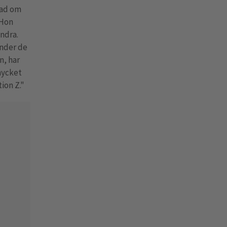
gad om
 Hon
andra.
under de
n, har
mycket
ion Z."