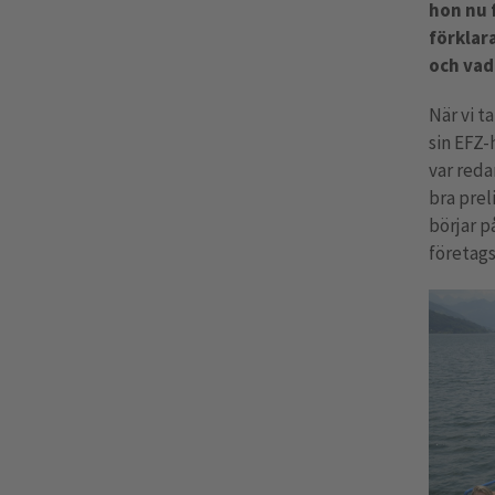
hon nu 
förklar
och vad 
När vi t
sin EFZ-
var reda
bra prel
börjar p
företags