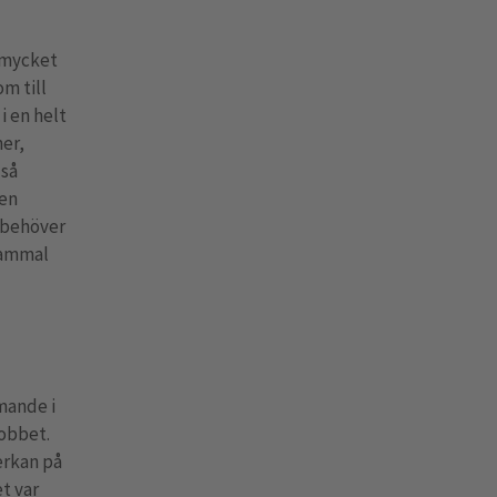
g mycket
m till
i en helt
ner,
 så
 en
 behöver
 gammal
mande i
jobbet.
erkan på
t var