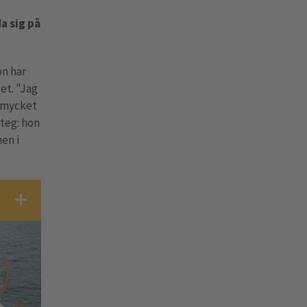
a sig på
on har
et. "Jag
e mycket
steg: hon
en i