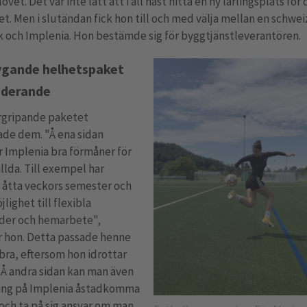
vet. Det var inte lätt att i all hast hitta en ny lärlingsplats för 
et. Men i slutändan fick hon till och med välja mellan en schwei
 och Implenia. Hon bestämde sig för byggtjänstleverantören.
ygande helhetspaket
uderande
rgripande paketet
ade dem. "Å ena sidan
 Implenia bra förmåner för
llda. Till exempel har
r åtta veckors semester och
jlighet till flexibla
ider och hemarbete",
r hon. Detta passade henne
ra, eftersom hon idrottar
Å andra sidan kan man även
ling på Implenia åstadkomma
ch ta på sig ansvar om man