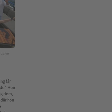
lusive
a
ng får
nde." Hon
sig dem,
 där hon
e