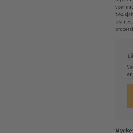
visar in
t.ex. sj
teameven
processf
Lä
Var
en 
Mycket 