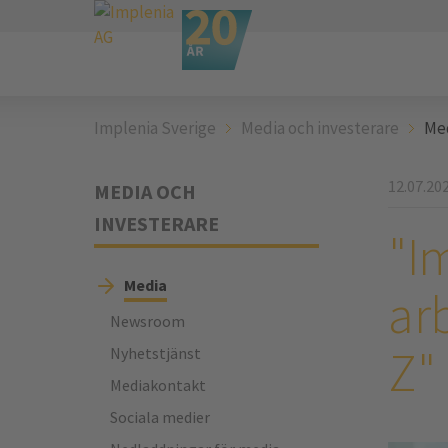
Implenia Sverige
Media och investerare
Me
12.07.20
MEDIA OCH
INVESTERARE
"Im
Media
ar
Newsroom
Z"
Nyhetstjänst
Mediakontakt
Sociala medier