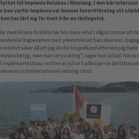
flyttat till Implenia Holzbau i Rümlang. I den här intervjun
ar hon varför Implenia var hennes favoritföretag att utbild
hon har lärt sig för livet från sin lärlingstid.
alar med Almira Ibrahimi har hon bara vetat i några timmar att h
handelslärlingsexamen med yrkesinriktad baccalaureat i bagag
n relativt säker på att jag skulle bli godkänd eftersom jag had
iminära betyg, men man vet ju aldrig", säger hon lättad. Nästa 
å Implenia Holzbau i mitten av juli och påbörjar sin deltidsexam
ekonomi och internationell ledning i höst.