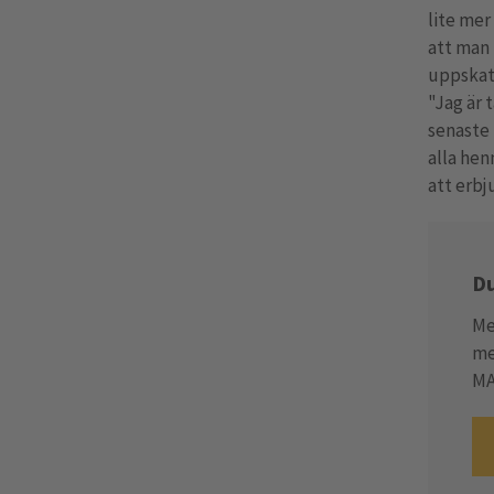
lite mer
att man 
uppskatt
"Jag är 
senaste 
alla hen
att erbj
Du
Me
me
MA