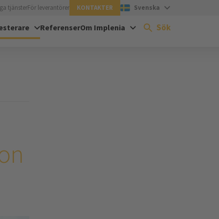
ga tjänster
För leverantörer
KONTAKTER
Svenska
Sök
esterare
Referenser
Om Implenia
ion