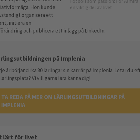
Fotboll som passion: För Almira 
itiativförmåga. Hon kunde
en viktig del av livet
älvständigt organisera ett
t, initiera en
örändring och publicera ett inlägg på LinkedIn.
rlingsutbildningen på Implenia
je år börjar cirka 80 lärlingar sin karriär på Implenia. Letar du ef
lärlingsplats? Vi vill gärna lära känna dig!
TA REDA PÅ MER OM LÄRLINGSUTBILDNINGAR PÅ
IMPLENIA
lärt för livet