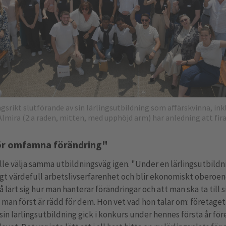
srikt slutförande av sin lärlingsutbildning som affärskvinna, ink
Almira (2:a raden, mitten, med upphöjd arm) har anledning att fir
ör omfamna förändring"
le välja samma utbildningsväg igen. "Under en lärlingsutbildni
gt värdefull arbetslivserfarenhet och blir ekonomiskt oberoe
å lärt sig hur man hanterar förändringar och att man ska ta till 
man först är rädd för dem. Hon vet vad hon talar om: företaget
sin lärlingsutbildning gick i konkurs under hennes första år för