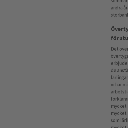
sommarlo
andra år
storbank
Övert
för st
Det öve
övertyg
erbjuder
de anstä
lärlinga
vi har mö
arbetst
förklara
mycket b
mycket. 
som lär
mycket o