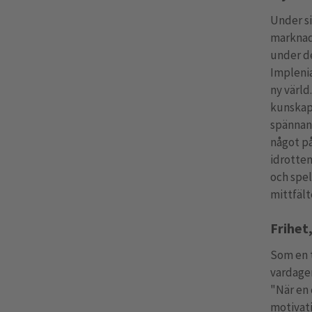
Under si
marknads
under d
Implenia
ny värld
kunskaps
spännand
något p
idrotten
och spel
mittfält
Frihet
Som en t
vardagen
"När en
motivati