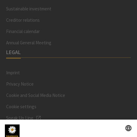
Sustainable investment
Creditor relations
Financial calendar
Annual General Meeting
LEGAL
Imprint
Privacy Notice
Cookie and Social Media Notice
Cookie settings
Speak Up Line
STOCK PRICE