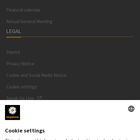
Financial calendar
Annual General Meeting
LEGAL
Imprint
Privacy Notice
Cookie and Social Media Notice
Cookie settings
Speak Up Line
STOCK PRICE
SWX: Implenia AG
ISIN: CH0023868554