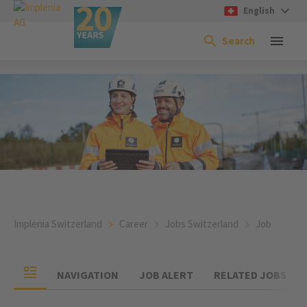
English
Search
Implenia Switzerland
Career
Jobs Switzerland
Job
NAVIGATION
JOB ALERT
RELATED JOBS