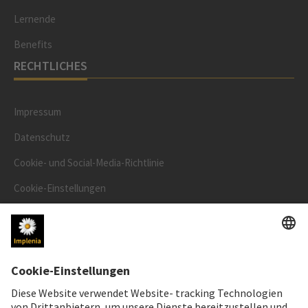
Lernende
Benefits
RECHTLICHES
Impressum
Datenschutz
Cookie- und Social-Media-Richtlinie
Cookie-Einstellungen
Speak Up Line
AKTIENKURS
SWX: Implenia AG
ISIN: CH0023868554