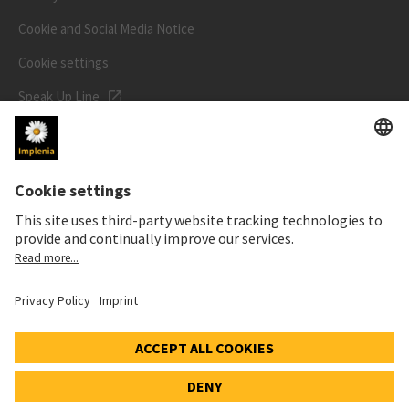
Cookie and Social Media Notice
Cookie settings
Speak Up Line
STOCK PRICE
SWX: Implenia AG
ISIN: CH0023868554
62,30 CHF
0,00 CHF
(0,00%)
Details
© 2026 Implenia AG