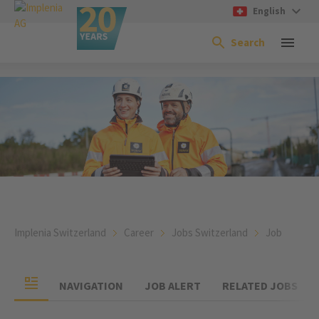
English
Search
Implenia Switzerland
Career
Jobs Switzerland
Job
NAVIGATION
JOB ALERT
RELATED JOBS