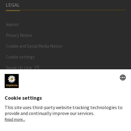
LEGAL
Imprint
Privacy Notice
Cookie and Social Media Notice
Cookie settings
Speak Up Line
STOCK PRICE
SWX: Implenia AG
ISIN: CH0023868554
62,70 CHF
-0,50 CHF
(-0,79%)
Details