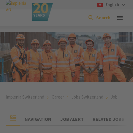
English
Search
Implenia Switzerland
Career
Jobs Switzerland
Job
NAVIGATION
JOB ALERT
RELATED JOBS