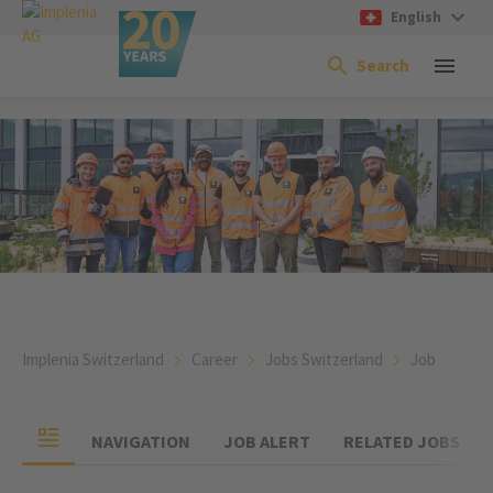
English
Search
Implenia Switzerland
Career
Jobs Switzerland
Job
NAVIGATION
JOB ALERT
RELATED JOBS