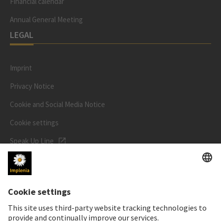
Financial calendar
Annual General Meeting
LEGAL
Imprint
Privacy Notice
Cookie and Social Media Notice
Cookie settings
Speak Up Line
STOCK PRICE
SWX: Implenia AG
ISIN: CH0023868554
62,30 CHF