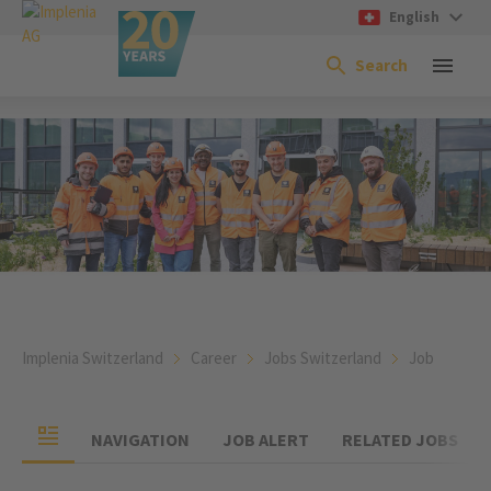
English
Search
Implenia Switzerland
Career
Jobs Switzerland
Job
NAVIGATION
JOB ALERT
RELATED JOBS