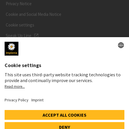
Privacy Notice
Cookie and Social Media Notice
Cookie settings
Speak Up Line
STOCK PRICE
SWX: Implenia AG
ISIN: CH0023868554
62,30 CHF
0,00 CHF
(0,00%)
Details