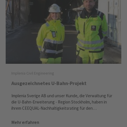
Implenia Civil Engineering
Ausgezeichnetes U-Bahn-Projekt
Implenia Sverige AB und unser Kunde, die Verwaltung für
die U-Bahn-Erweiterung - Region Stockholm, haben in
ihrem CEEQUAL-Nachhaltigkeitsrating für den
Arbeitstunnel Londonviadukten, unser erstes Ceequal-
Projekt überhaupt, mit 83.3% eine «ausgezeichnete»
Mehr erfahren
Bewertung erhalten – und die Erwartungen weit