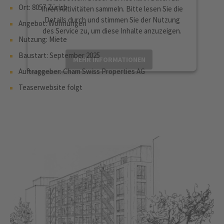
Ort: 8057 Zürich
Ihren Aktivitäten sammeln. Bitte lesen Sie die
Details durch und stimmen Sie der Nutzung
Angebot: Wohnungen
des Service zu, um diese Inhalte anzuzeigen.
Nutzung: Miete
Baustart: September 2025
MEHR INFORMATIONEN
Auftraggeber: Cham Swiss Properties AG
AKZEPTIEREN
Teaserwebsite folgt
powered by
Usercentrics Consent
Management Platform