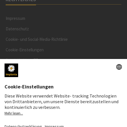
Impressum
Datenschutz
Cookie- und Social-Media-Richtlinie
Cookie-Einstellungen
Speak Up Line
AKTIENKURS
SWX: Implenia AG
ISIN: CH0023868554
62,30 CHF
0,00 CHF
(0,00%)
Details