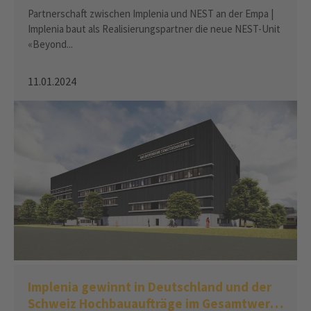
und realisiert die neue Unit «Beyond Zero»
Partnerschaft zwischen Implenia und NEST an der Empa |
Implenia baut als Realisierungspartner die neue NEST-Unit
«Beyond...
11.01.2024
Implenia gewinnt in Deutschland und der
Schweiz Hochbauaufträge im Gesamtwert