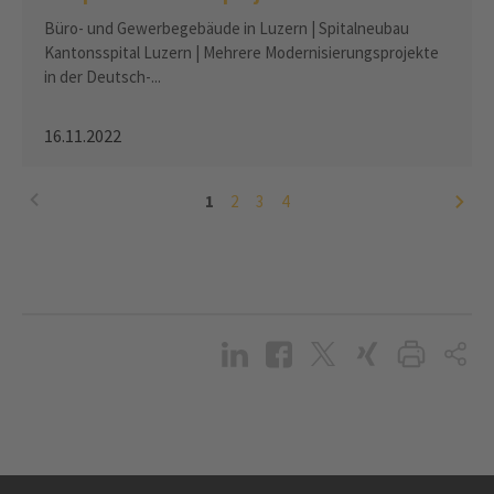
und Modernisierung in der Schweiz
Büro- und Gewerbegebäude in Luzern | Spitalneubau
Kantonsspital Luzern | Mehrere Modernisierungsprojekte
in der Deutsch-...
16.11.2022
1
2
3
4
Zeige Seite
Zeige Seite
Zeige Seite