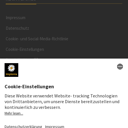
Impressum
Datenschutz
Cookie- und Social-Media-Richtlinie
Cookie-Einstellungen
Speak Up Line
AKTIENKURS
SWX: Implenia AG
ISIN: CH0023868554
62,30 CHF
0,00 CHF
(0,00%)
Details