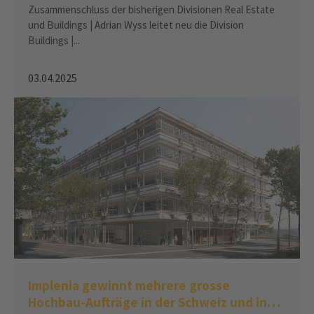
Ausführung komplexer Neubau- und
Zusammenschluss der bisherigen Divisionen Real Estate
Umbauprojekte
und Buildings | Adrian Wyss leitet neu die Division
Buildings |...
03.04.2025
Implenia gewinnt mehrere grosse
Hochbau-Aufträge in der Schweiz und in