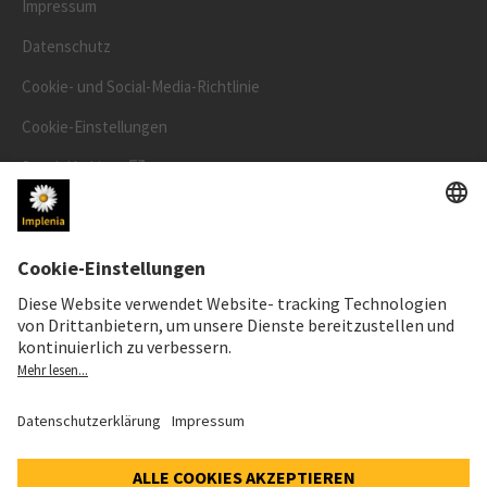
Impressum
Datenschutz
Cookie- und Social-Media-Richtlinie
Cookie-Einstellungen
Speak Up Line
AKTIENKURS
SWX: Implenia AG
ISIN: CH0023868554
63,50 CHF
+0,30 CHF
(+0,47%)
Details