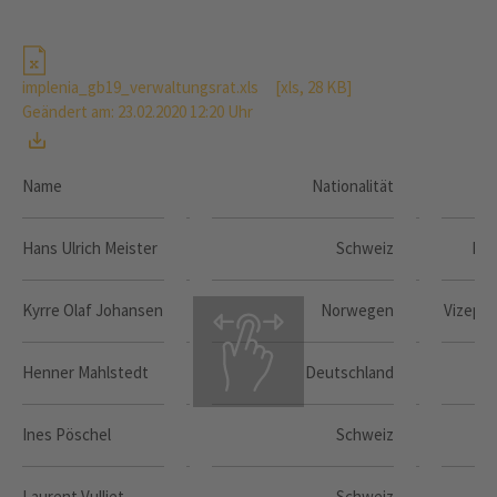
implenia_gb19_verwaltungsrat.xls
[xls, 28 KB]
Geändert am: 23.02.2020 12:20 Uhr
Name
Nationalität
Fu
Hans Ulrich Meister
Schweiz
Prä
Kyrre Olaf Johansen
Norwegen
Vizeprä
Henner Mahlstedt
Deutschland
M
Ines Pöschel
Schweiz
M
Laurent Vulliet
Schweiz
M