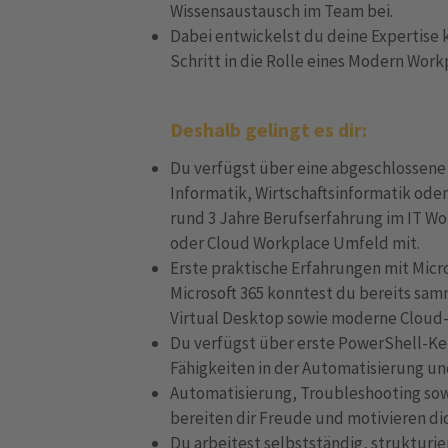
Wissensaustausch im Team bei.
Dabei entwickelst du deine Expertise k
Schritt in die Rolle eines Modern Work
Deshalb gelingt es dir:
Du verfügst über eine abgeschlossene
Informatik, Wirtschaftsinformatik ode
rund 3 Jahre Berufserfahrung im IT Wo
oder Cloud Workplace Umfeld mit.
Erste praktische Erfahrungen mit Mic
Microsoft 365 konntest du bereits sam
Virtual Desktop sowie moderne Cloud
Du verfügst über erste PowerShell-Ken
Fähigkeiten in der Automatisierung u
Automatisierung, Troubleshooting so
bereiten dir Freude und motivieren di
Du arbeitest selbstständig, strukturier