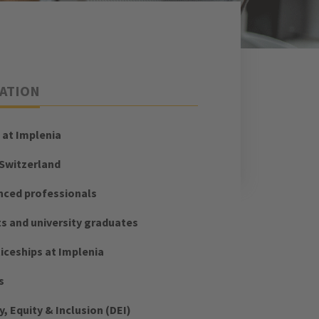
ATION
 at Implenia
 Switzerland
nced professionals
s and university graduates
iceships at Implenia
s
y, Equity & Inclusion (DEI)