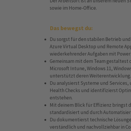
Der Arbeitsort ist an unserem neuen 
sowie im Home-Office.
Das bewegst du:
Du sorgst für den stabilen Betrieb un
Azure Virtual Desktop und Remote App
wiederkehrender Aufgaben mit PowerSh
Gemeinsam mit dem Team gestaltest
Microsoft Intune, Windows 11, Windo
unterstützt deren Weiterentwicklung
Du analysierst Systeme und Services, 
Health Checks und identifizierst Opt
entstehen.
Mit deinem Blick für Effizienz bringst 
standardisiert und durch Automatisie
Du dokumentierst technische Lösungen
verständlich und nachvollziehbar in C