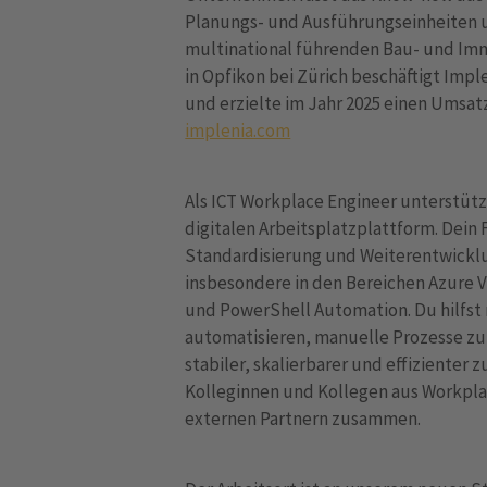
Planungs- und Ausführungseinheiten u
multinational führenden Bau- und Imm
in Opfikon bei Zürich beschäftigt Imp
und erzielte im Jahr 2025 einen Umsat
implenia.com
Als ICT Workplace Engineer unterstüt
digitalen Arbeitsplatzplattform. Dein 
Standardisierung und Weiterentwicklu
insbesondere in den Bereichen Azure V
und PowerShell Automation. Du hilfst
automatisieren, manuelle Prozesse zu
stabiler, skalierbarer und effizienter 
Kolleginnen und Kollegen aus Workplac
externen Partnern zusammen.