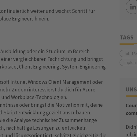
ontinuierlich weiter und wächst Schritt für
place Engineers hinein.
TAGS
 Ausbildung oder ein Studium im Bereich
Job 13
r einer vergleichbaren Fachrichtung und bringst
Implen
rkplace, Client Engineering, System Engineering
rosoft Intune, Windows Client Management oder
UNS
meln. Zudem interessierst du dich für Azure
- und Workplace-Technologien.
ntnisse oder bringst die Motivation mit, deine
Cour
nd Skriptentwicklung gezielt auszubauen.
comm
wie die Analyse technischer Zusammenhänge
Didn'
ch, nachhaltige Lösungen zu entwickeln.
job i
t und lösungsorientiert, schätzt gleichzeitig die