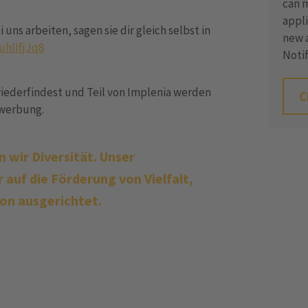
can 
appli
uns arbeiten, sagen sie dir gleich selbst in
new a
uhlIfjJq8
Notif
iederfindest und Teil von Implenia werden
C
Bewerbung.
 wir Diversität. Unser
 auf die Förderung von Vielfalt,
ion ausgerichtet.