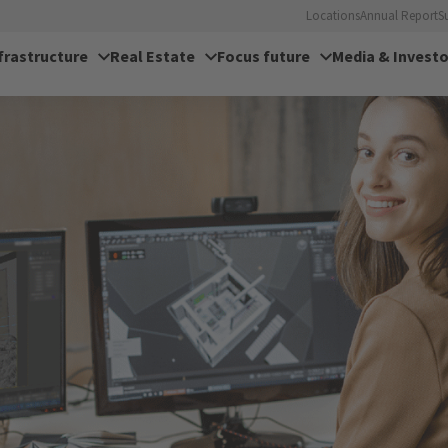
Locations
Annual Report
S
frastructure
Real Estate
Focus future
Media & Investo