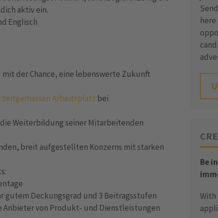
Send 
ich aktiv ein.
here 
nd Englisch
oppor
candi
adve
d mit der Chance, eine lebenswerte Zukunft
U
n
zeitgemässen Arbeitsplatz
bei
die Weiterbildung seiner Mitarbeitenden
CRE
unden, breit aufgestellten Konzerns mit starken
Be i
s:
imme
kentage
hr gutem Deckungsgrad und 3 Beitragsstufen
With
e Anbieter von Produkt- und Dienstleistungen
appli