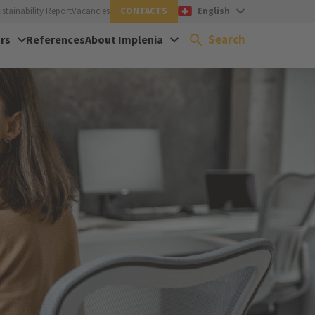
ustainability Report
Vacancies
CONTACTS
English
Search
rs
References
About Implenia