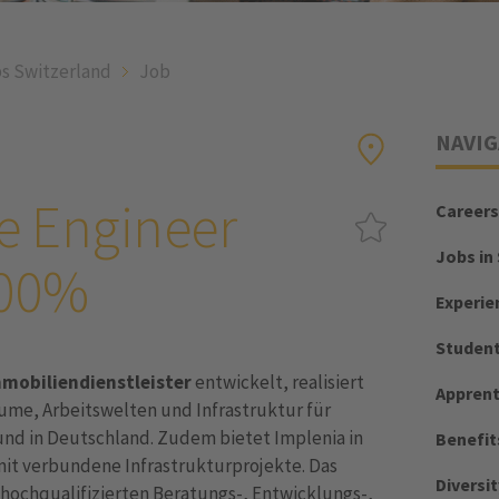
s Switzerland
Job
NAVIG
e Engineer
Careers
Jobs in
100%
Experie
Student
mmobiliendienstleister
entwickelt, realisiert
Apprent
ume, Arbeitswelten und Infrastruktur für
und in Deutschland. Zudem bietet Implenia in
Benefit
it verbundene Infrastrukturprojekte. Das
Diversit
ochqualifizierten Beratungs-, Entwicklungs-,