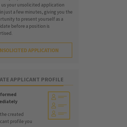
us your unsolicited application
in just a few minutes, giving you the
tunity to present yourself as a
date before a position is
rtised.
NSOLICITED APPLICATION
ATE APPLICANT PROFILE
nformed
diately
 the created
cant profile you