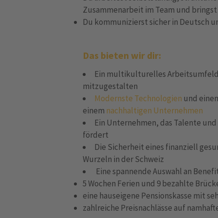
Zusammenarbeit im Team und bringst d
Du kommunizierst sicher in Deutsch u
Das bieten wir dir:
Ein multikulturelles Arbeitsumfel
mitzugestalten
Modernste Technologien
und eine
einem
nachhaltigen Unternehmen
Ein Unternehmen, das Talente und 
fördert
Die Sicherheit eines finanziell ges
Wurzeln in der Schweiz
Eine spannende Auswahl an Benefit
5 Wochen Ferien und 9 bezahlte Brüc
eine hauseigene Pensionskasse mit se
zahlreiche Preisnachlässe auf namhaft