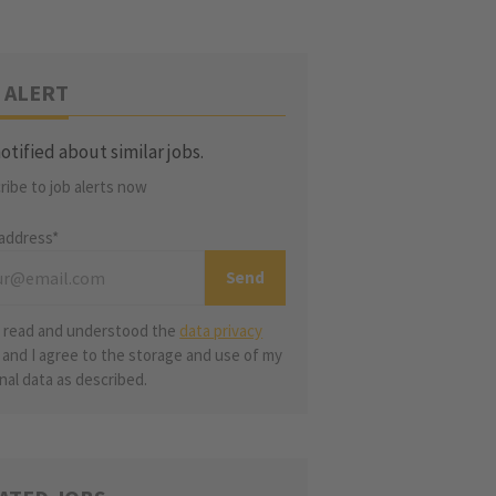
 ALERT
otified about similar jobs.
ribe to job alerts now
 address*
e read and understood the
data privacy
and I agree to the storage and use of my
nal data as described.