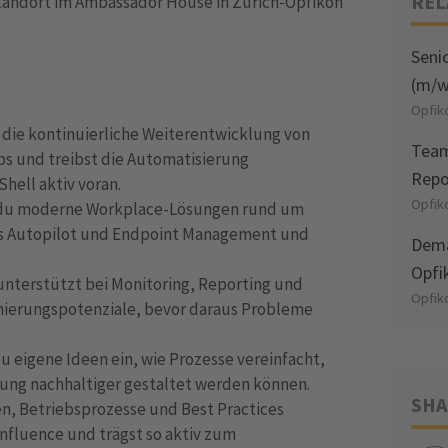
REL
Standort im Ambassador House in Zürich-Opfikon
Seni
(m/w
Opfik
d die kontinuierliche Weiterentwicklung von
Team
s und treibst die Automatisierung
Repo
ell aktiv voran.
Opfik
 du moderne Workplace-Lösungen rund um
ws Autopilot und Endpoint Management und
Dema
.
Opfi
unterstützt bei Monitoring, Reporting und
Opfik
imierungspotenziale, bevor daraus Probleme
du eigene Ideen ein, wie Prozesse vereinfacht,
rung nachhaltiger gestaltet werden können.
SHA
, Betriebsprozesse und Best Practices
onfluence und trägst so aktiv zum