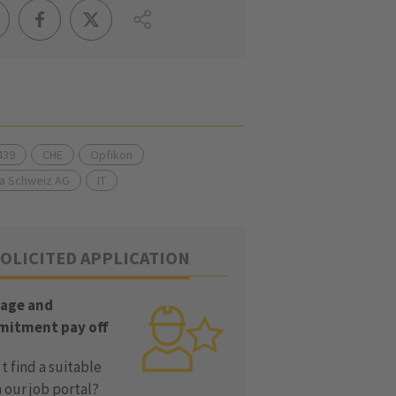
439
CHE
Opfikon
ia Schweiz AG
IT
OLICITED APPLICATION
age and
itment pay off
t find a suitable
n our job portal?