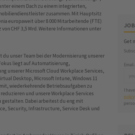
nter einem Dach zu einem integrierten,
obiliendienstleister zusammen. Mit Hauptsitz
lenia europaweit über 8 000 Mitarbeitende (FTE)
JOB
z von CHF 3,5 Mrd. Weitere Informationen unter
Get n
Subsc
zt du unser Team bei der Modernisierung unserer
Fokus liegt auf Automatisierung,
Email
ng unserer Microsoft Cloud Workplace Services,
irtual Desktop, Microsoft Intune, Windows 11
 mit, wiederkehrende Betriebsaufgaben zu
I hav
 reduzieren und unsere Workplace Services
policy
zu gestalten. Dabei arbeitest du eng mit
perso
e, Security, Infrastructure, Service Desk und