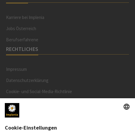
Karriere bei Implenia
Jobs Österreich
Berufserfahrene
RECHTLICHES
Impressum
Datenschutzerklärung
Cookie- und Social-Media-Richtlinie
Cookie-Einstellungen
AKTIENKURS
SWX: Implenia AG
ISIN: CH0023868554