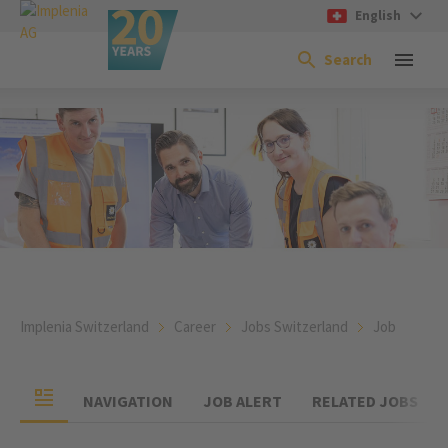
English
Search
Implenia Switzerland
Career
Jobs Switzerland
Job
NAVIGATION
JOB ALERT
RELATED JOBS