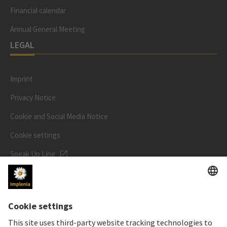
Financial calendar
Annual General Meeting
LEGAL
Imprint
Privacy Notice
Cookie and Social Media Notice
Cookie settings
Speak Up Line
STOCK PRICE
SWX: Implenia AG
ISIN: CH0023868554
63,00 CHF