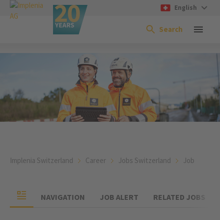
English
Search
Implenia Switzerland
Career
Jobs Switzerland
Job
NAVIGATION
JOB ALERT
RELATED JOBS