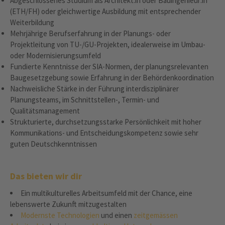
Abgeschlossenes Studium als Architekt:in oder Bauingenieur:in
(ETH/FH) oder gleichwertige Ausbildung mit entsprechender
Weiterbildung
Mehrjährige Berufserfahrung in der Planungs‑ oder
Projektleitung von TU-/GU‑Projekten, idealerweise im Umbau‑
oder Modernisierungsumfeld
Fundierte Kenntnisse der SIA‑Normen, der planungsrelevanten
Baugesetzgebung sowie Erfahrung in der Behördenkoordination
Nachweisliche Stärke in der Führung interdisziplinärer
Planungsteams, im Schnittstellen‑, Termin‑ und
Qualitätsmanagement
Strukturierte, durchsetzungsstarke Persönlichkeit mit hoher
Kommunikations‑ und Entscheidungskompetenz sowie sehr
guten Deutschkenntnissen
Das bieten wir dir
Ein multikulturelles Arbeitsumfeld mit der Chance, eine
lebenswerte Zukunft mitzugestalten
Modernste Technologien
und einen
zeitgemässen