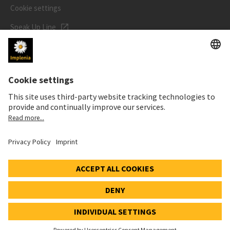
Cookie settings
Speak Up Line
STOCK PRICE
SWX: Implenia AG
ISIN: CH0023868554
63,20 CHF
-1,20 CHF
(-1,86%)
Details
© 2026 Implenia AG