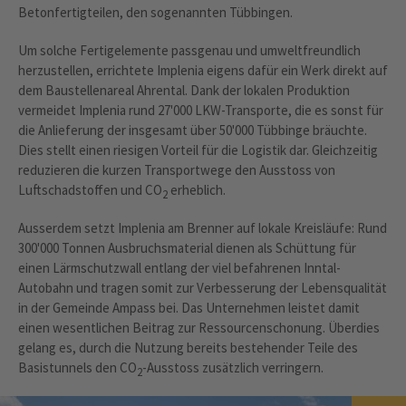
Betonfertigteilen, den sogenannten Tübbingen.
Um solche Fertigelemente passgenau und umweltfreundlich
herzustellen, errichtete Implenia eigens dafür ein Werk direkt auf
dem Baustellenareal Ahrental. Dank der lokalen Produktion
vermeidet Implenia rund 27'000 LKW-Transporte, die es sonst für
die Anlieferung der insgesamt über 50'000 Tübbinge bräuchte.
Dies stellt einen riesigen Vorteil für die Logistik dar. Gleichzeitig
reduzieren die kurzen Transportwege den Ausstoss von
Luftschadstoffen und CO
erheblich.
2
Ausserdem setzt Implenia am Brenner auf lokale Kreisläufe: Rund
300'000 Tonnen Ausbruchsmaterial dienen als Schüttung für
einen Lärmschutzwall entlang der viel befahrenen Inntal-
Autobahn und tragen somit zur Verbesserung der Lebensqualität
in der Gemeinde Ampass bei. Das Unternehmen leistet damit
einen wesentlichen Beitrag zur Ressourcenschonung. Überdies
gelang es, durch die Nutzung bereits bestehender Teile des
Basistunnels den CO
-Ausstoss zusätzlich verringern.
2