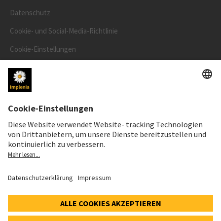
Datenschutz
Cookie- und Social-Media-Richtlinie
Cookie-Einstellungen
Speak Up Line
AKTIENKURS
SWX: Implenia AG
ISIN: CH0023868554
62,30 CHF
0,00 CHF
(0,00%)
Details