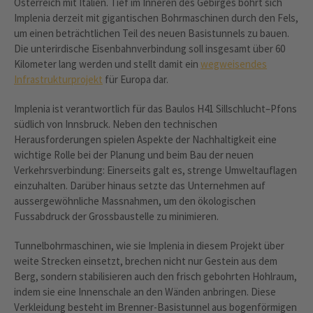
Österreich mit Italien. Tief im Inneren des Gebirges bohrt sich
Implenia derzeit mit gigantischen Bohrmaschinen durch den Fels,
um einen beträchtlichen Teil des neuen Basistunnels zu bauen.
Die unterirdische Eisenbahnverbindung soll insgesamt über 60
Kilometer lang werden und stellt damit ein
wegweisendes
Infrastrukturprojekt
für Europa dar.
Implenia ist verantwortlich für das Baulos H41 Sillschlucht–Pfons
südlich von Innsbruck. Neben den technischen
Herausforderungen spielen Aspekte der Nachhaltigkeit eine
wichtige Rolle bei der Planung und beim Bau der neuen
Verkehrsverbindung: Einerseits galt es, strenge Umweltauflagen
einzuhalten. Darüber hinaus setzte das Unternehmen auf
aussergewöhnliche Massnahmen, um den ökologischen
Fussabdruck der Grossbaustelle zu minimieren.
Tunnelbohrmaschinen, wie sie Implenia in diesem Projekt über
weite Strecken einsetzt, brechen nicht nur Gestein aus dem
Berg, sondern stabilisieren auch den frisch gebohrten Hohlraum,
indem sie eine Innenschale an den Wänden anbringen. Diese
Verkleidung besteht im Brenner-Basistunnel aus bogenförmigen