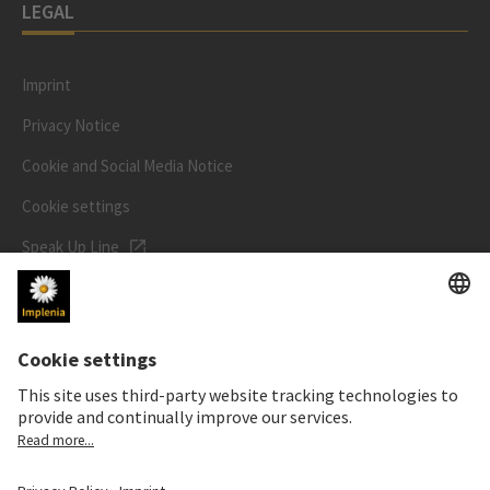
LEGAL
Imprint
Privacy Notice
Cookie and Social Media Notice
Cookie settings
Speak Up Line
STOCK PRICE
SWX: Implenia AG
ISIN: CH0023868554
62,70 CHF
-0,50 CHF
(-0,79%)
Details