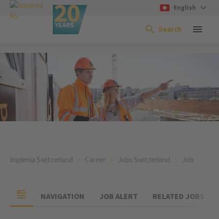
English
Search
Implenia Switzerland
Career
Jobs Switzerland
Job
NAVIGATION
JOB ALERT
RELATED JOBS