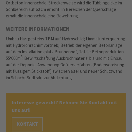
Ortbeton Innenschale. Streckenweise wird die Tübbingdicke im
Sohlbereich auf 60 cm erhöht. In Bereichen der Querschläge
erhält die Innenschale eine Bewehrung.
WEITERE INFORMATIONEN
Umbau Hartgesteins TBM auf Hydroschild; Limmatunterquerung
mit Hydrorohrschirmvortrieb; Betrieb der eigenen Betonanlage
auf dem Installationsplatz Brunnenhof, Totale Betonproduktion
3
55‘000m
. Bewirtschaftung Ausbruchmaterial bis und mit Einbau
auf der Deponie. Anwendung Gefrierverfahren (Bodenvereisung
mit flüssigem Stickstoff) zwischen alter und neuer Schlitzwand
im Schacht Südtrakt zur Abdichtung.
Interesse geweckt? Nehmen Sie Kontakt mit
uns auf!
KONTAKT