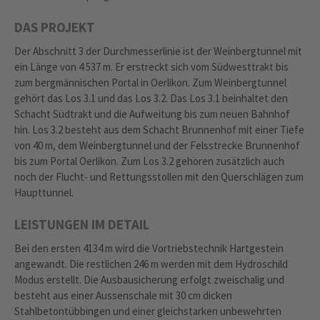
DAS PROJEKT
Der Abschnitt 3 der Durchmesserlinie ist der Weinbergtunnel mit
ein Länge von 4 537 m. Er erstreckt sich vom Südwesttrakt bis
zum bergmännischen Portal in Oerlikon. Zum Weinbergtunnel
gehört das Los 3.1 und das Los 3.2. Das Los 3.1 beinhaltet den
Schacht Südtrakt und die Aufweitung bis zum neuen Bahnhof
hin. Los 3.2 besteht aus dem Schacht Brunnenhof mit einer Tiefe
von 40 m, dem Weinbergtunnel und der Felsstrecke Brunnenhof
bis zum Portal Oerlikon. Zum Los 3.2 gehören zusätzlich auch
noch der Flucht- und Rettungsstollen mit den Querschlägen zum
Haupttunnel.
LEISTUNGEN IM DETAIL
Bei den ersten 4134 m wird die Vortriebstechnik Hartgestein
angewandt. Die restlichen 246 m werden mit dem Hydroschild
Modus erstellt. Die Ausbausicherung erfolgt zweischalig und
besteht aus einer Aussenschale mit 30 cm dicken
Stahlbetontübbingen und einer gleichstarken unbewehrten