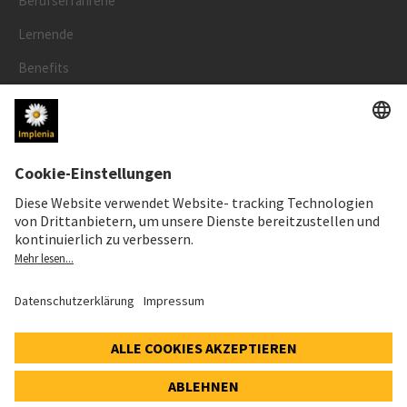
Berufserfahrene
Lernende
Benefits
RECHTLICHES
Impressum
Datenschutz
Cookie- und Social-Media-Richtlinie
Cookie-Einstellungen
Speak Up Line
AKTIENKURS
SWX: Implenia AG
ISIN: CH0023868554