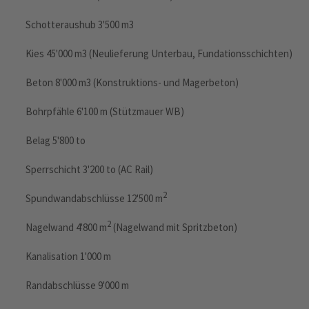
Schotteraushub 3'500 m3
Kies 45'000 m3 (Neulieferung Unterbau, Fundationsschichten)
Beton 8'000 m3 (Konstruktions- und Magerbeton)
Bohrpfähle 6'100 m (Stützmauer WB)
Belag 5'800 to
Sperrschicht 3'200 to (AC Rail)
2
Spundwandabschlüsse 12'500 m
2
Nagelwand 4'800 m
(Nagelwand mit Spritzbeton)
Kanalisation 1'000 m
Randabschlüsse 9'000 m