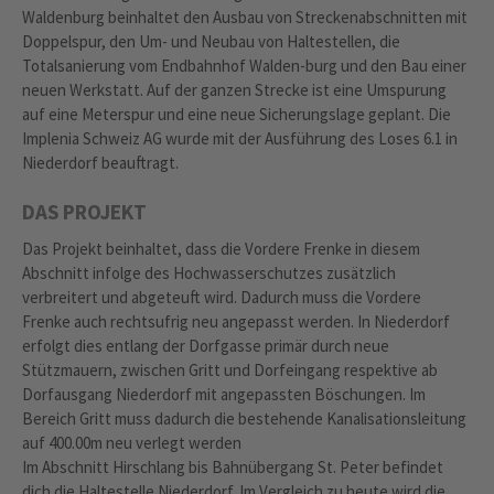
Waldenburg beinhaltet den Ausbau von Streckenabschnitten mit
Doppelspur, den Um- und Neubau von Haltestellen, die
Totalsanierung vom Endbahnhof Walden-burg und den Bau einer
neuen Werkstatt. Auf der ganzen Strecke ist eine Umspurung
auf eine Meterspur und eine neue Sicherungslage geplant. Die
Implenia Schweiz AG wurde mit der Ausführung des Loses 6.1 in
Niederdorf beauftragt.
DAS PROJEKT
Das Projekt beinhaltet, dass die Vordere Frenke in diesem
Abschnitt infolge des Hochwasserschutzes zusätzlich
verbreitert und abgeteuft wird. Dadurch muss die Vordere
Frenke auch rechtsufrig neu angepasst werden. In Niederdorf
erfolgt dies entlang der Dorfgasse primär durch neue
Stützmauern, zwischen Gritt und Dorfeingang respektive ab
Dorfausgang Niederdorf mit angepassten Böschungen. Im
Bereich Gritt muss dadurch die bestehende Kanalisationsleitung
auf 400.00m neu verlegt werden
Im Abschnitt Hirschlang bis Bahnübergang St. Peter befindet
dich die Haltestelle Niederdorf. Im Vergleich zu heute wird die