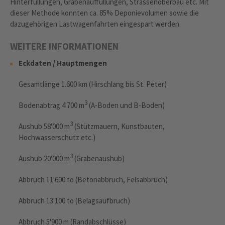
Hinterfüllungen, Grabenauffüllungen, Strassenoberbau etc. Mit
dieser Methode konnten ca. 85% Deponievolumen sowie die
dazugehörigen Lastwagenfahrten eingespart werden.
WEITERE INFORMATIONEN
Eckdaten / Hauptmengen
Gesamtlänge 1.600 km (Hirschlang bis St. Peter)
3
Bodenabtrag 4'700 m
(A-Boden und B-Boden)
3
Aushub 58'000 m
(Stützmauern, Kunstbauten,
Hochwasserschutz etc.)
3
Aushub 20'000 m
(Grabenaushub)
Abbruch 11'600 to (Betonabbruch, Felsabbruch)
Abbruch 13'100 to (Belagsaufbruch)
Abbruch 5'900 m (Randabschlüsse)