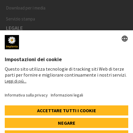
Download per i media
Servizio stampa
LEGALE
Impronta
Protezione dati
Informativa cookie e social media
Impostazioni dei cookie
Speak Up Line
PREZZO DELL'AZIONE
SWX: Implenia AG
ISIN: CH0023868554