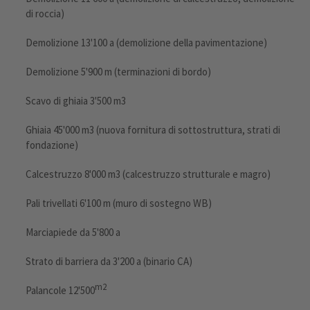
di roccia)
Demolizione 13'100 a (demolizione della pavimentazione)
Demolizione 5'900 m (terminazioni di bordo)
Scavo di ghiaia 3'500 m3
Ghiaia 45'000 m3 (nuova fornitura di sottostruttura, strati di
fondazione)
Calcestruzzo 8'000 m3 (calcestruzzo strutturale e magro)
Pali trivellati 6'100 m (muro di sostegno WB)
Marciapiede da 5'800 a
Strato di barriera da 3'200 a (binario CA)
m2
Palancole 12'500