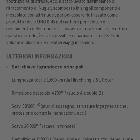
costruzione di strade, ecc. è stato lavato dall'impianto di
ritrattamento di Nuglar, scomposto in singoli componenti e
mescolato con altri nuovi, per poi essere riutilizzato come
prodotto finale UNG 0-45 nel cantiere per il rinterro, il
riempimento delle trincee, la sovrastruttura stradale, ecc. Con
questo metodo, è stato possibile risparmiare circa l'85% di
volume in discarica e i relativi viaggi in camion.
ULTERIORI INFORMAZIONI
Dati chiave / grandezze principali
Lunghezza totale 1.600 km (da Hirschlang a St. Peter)
m3
Rimozione del suolo 4'700
(suolo A e suolo B)
m3
Scavi 58'000
(muri di sostegno, strutture ingegneristiche,
protezione contro le inondazioni, ecc.)
m3
Scavo 20'000
(scavo in trincea)
Demolizione 11'600 a (demolizione di calcestruzzo, demolizione