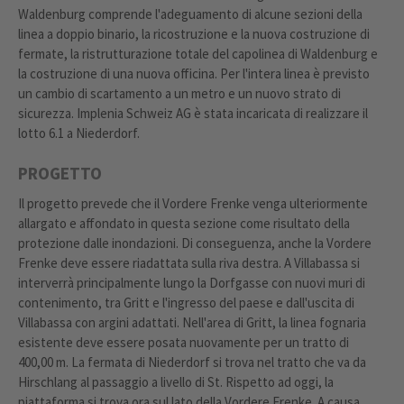
Waldenburg comprende l'adeguamento di alcune sezioni della
linea a doppio binario, la ricostruzione e la nuova costruzione di
fermate, la ristrutturazione totale del capolinea di Waldenburg e
la costruzione di una nuova officina. Per l'intera linea è previsto
un cambio di scartamento a un metro e un nuovo strato di
sicurezza. Implenia Schweiz AG è stata incaricata di realizzare il
lotto 6.1 a Niederdorf.
PROGETTO
Il progetto prevede che il Vordere Frenke venga ulteriormente
allargato e affondato in questa sezione come risultato della
protezione dalle inondazioni. Di conseguenza, anche la Vordere
Frenke deve essere riadattata sulla riva destra. A Villabassa si
interverrà principalmente lungo la Dorfgasse con nuovi muri di
contenimento, tra Gritt e l'ingresso del paese e dall'uscita di
Villabassa con argini adattati. Nell'area di Gritt, la linea fognaria
esistente deve essere posata nuovamente per un tratto di
400,00 m. La fermata di Niederdorf si trova nel tratto che va da
Hirschlang al passaggio a livello di St. Rispetto ad oggi, la
piattaforma si trova ora sul lato della Vordere Frenke. A causa