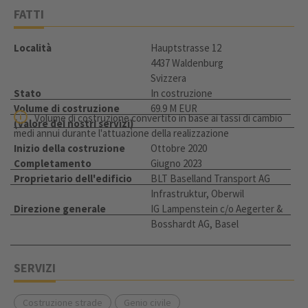
FATTI
Località
Hauptstrasse 12
4437 Waldenburg
Svizzera
Stato
In costruzione
Volume di costruzione
69.9 M EUR
Volume di costruzione convertito in base ai tassi di cambio
(valore dei nostri servizi)
medi annui durante l'attuazione della realizzazione
Inizio della costruzione
Ottobre 2020
Completamento
Giugno 2023
Proprietario dell'edificio
BLT Baselland Transport AG
Infrastruktur, Oberwil
Direzione generale
IG Lampenstein c/o Aegerter &
Bosshardt AG, Basel
SERVIZI
Costruzione strade
Genio civile