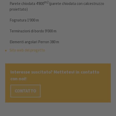
m2
Parete chiodata 4'800
(parete chiodata con calcestruzzo
proiettato)
Fognatura 1'000 m
Terminazioni di bordo 9'000 m
Elementi angolari Perron 380 m
Sito web del progetto
Interesse suscitato? Mettetevi in contatto
con noi!
CONTATTO