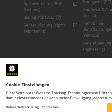
Baulogistik (BCL
Spannverfahren (BBV
Systems)
Bauphysik & Aku
(Encira)
Baulogistik (BCL)
Immobilien-
Generalplanung (zigmo
Dienstleistunge
engineering)
(Wincasa)
Generalplanung
engineering)
MEDIEN
INVESTOREN
Newsroom
Aktienkurs
Medienkontakt
Finanzpublikati
Social Media
Nachhaltiges In
Downloads für Medien
Creditor Relatio