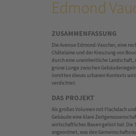
Edmond Vau
ZUSAMMENFASSUNG
Die Avenue Edmond-Vaucher, eine recht
Châtelaine und der Kreuzung von Bouch
durch eine uneinheitliche Landschaft, i
grüne Lunge zwischen Gebäuderiegeln 
Inmitten dieses urbanen Kontexts wir
verdichtet.
DAS PROJEKT
Als großes Volumen mit Flachdach und
Gebäude eine klare Zeitgenossenschaft
wirtschaftliches Bauen gelöst hat. Di
angeordnet, was den Gemeinschaftsrä