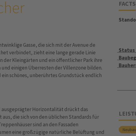
cher
FACTS
Stando
winklige Gasse, die sich mit der Avenue de
Status
et verbindet, zieht eine lange gerade Linie
Baubeg
n der Kleingärten und ein öffentlicher Park ihre
Bauher
und einigen Überresten der Villenzone bilden.
d ein schönes, unberührtes Grundstück endlich
 ausgeprägter Horizontalität drückt das
LEIS
 aus, die sich von den üblichen Standards für
e Treppenhäuser sind an den Fassaden
Neuba
umen eine großzügige natürliche Belüftung und