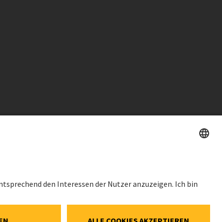
HES
AKTIENKURS
SWX: Implenia AG
ISIN: CH0023868554
62,30 CHF
Social-Media-
0,00 CHF
(0,00%)