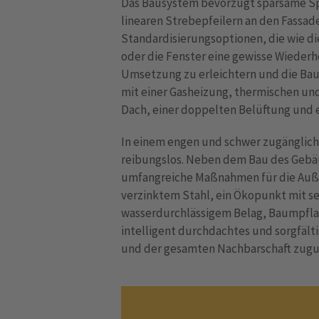
Das Bausystem bevorzugt sparsame Sp
linearen Strebepfeilern an den Fassaden
Standardisierungsoptionen, die wie di
oder die Fenster eine gewisse Wiederh
Umsetzung zu erleichtern und die Bau
mit einer Gasheizung, thermischen u
Dach, einer doppelten Belüftung und e
In einem engen und schwer zugängliche
reibungslos. Neben dem Bau des Gebä
umfangreiche Maßnahmen für die Auße
verzinktem Stahl, ein Ökopunkt mit s
wasserdurchlässigem Belag, Baumpfla
intelligent durchdachtes und sorgfält
und der gesamten Nachbarschaft zug