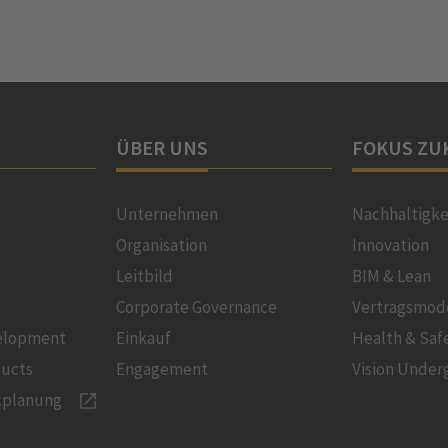
ÜBER UNS
FOKUS ZU
Unternehmen
Nachhaltigke
Organisation
Innovation
Leitbild
BIM & Lean
Corporate Governance
Vertragsmod
velopment
Einkauf
Health & Saf
ducts
Engagement
Vision Under
kplanung