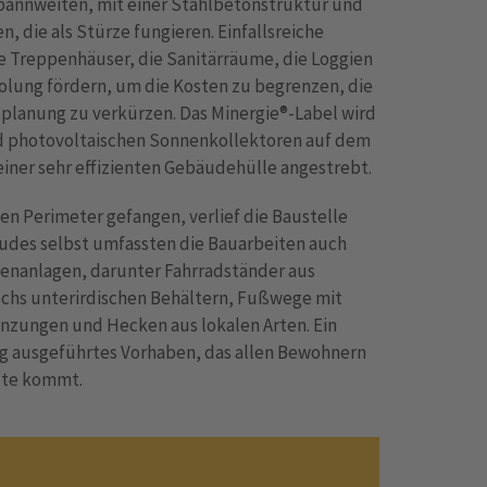
annweiten, mit einer Stahlbetonstruktur und
, die als Stürze fungieren. Einfallsreiche
e Treppenhäuser, die Sanitärräume, die Loggien
olung fördern, um die Kosten zu begrenzen, die
planung zu verkürzen. Das Minergie®-Label wird
nd photovoltaischen Sonnenkollektoren auf dem
iner sehr effizienten Gebäudehülle angestrebt.
n Perimeter gefangen, verlief die Baustelle
udes selbst umfassten die Bauarbeiten auch
nanlagen, darunter Fahrradständer aus
echs unterirdischen Behältern, Fußwege mit
nzungen und Hecken aus lokalen Arten. Ein
ig ausgeführtes Vorhaben, das allen Bewohnern
ute kommt.