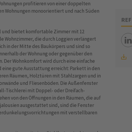
ohnungen profitieren von einer doppelten
ren Wohnungen monoorientiert und nach Süden
REF
nal und bietet komfortable Zimmer mit 12
lle Wohnzimmer, die durch Loggien verlängert
ch in der Mitte des Baukörpers und sind so
innerhalb der Wohnung oder gegenüber den
 Der Wohnkomfort wird durch eine einfache
eine gute Ausstattung erreicht: Parkett in den
eren Räumen, Holztüren mit Stahlzargen und in
onwände und Fliesenböden. Die Außenfenster
ll-Tischlerei mit Doppel- oder Dreifach-
sehen von den Öffnungen in den Räumen, die auf
alousien ausgestattet sind, sind die Fenster
erdunkelungsvorrichtungen mit verstellbaren