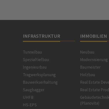
INFRASTRUKTUR
IMMOBILIEN
Tunnelbau
Neubau
Spezialtiefbau
Modernisierung
Ingenieurbau
Baumeister
Tragwerksplanung
Holzbau
Bauwerkserhaltung
Real Estate De
Saugbagger
Real Estate Pro
UHFB
Gebäudetechni
(Planovita)
HS-EPS