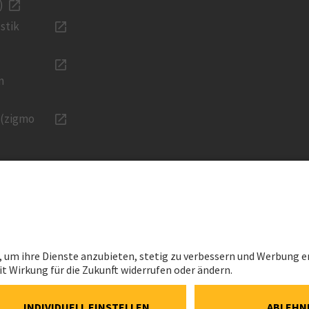
)
stik
n
 (zigmo
KARRIERE
RECHTLIC
Karriere bei Implenia
Impressum
onen
Jobs Schweiz
Datenschutz
vestment
Berufserfahrene
Cookie- und 
Richtlinie
ns
Lernende