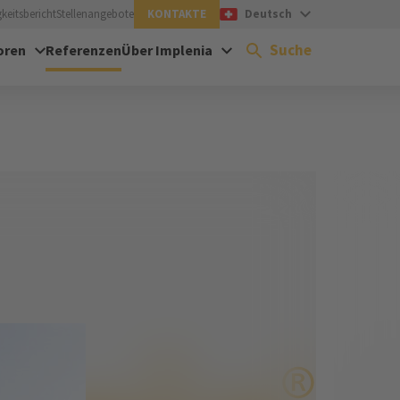
keitsbericht
Stellenangebote
KONTAKTE
Deutsch
Suche
oren
Referenzen
Über Implenia