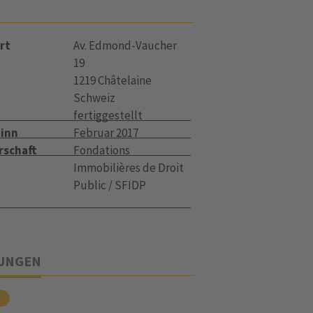
rt
Av. Edmond-Vaucher
19
1219 Châtelaine
Schweiz
fertiggestellt
inn
Februar 2017
rschaft
Fondations
Immobilières de Droit
Public / SFIDP
TUNGEN
u