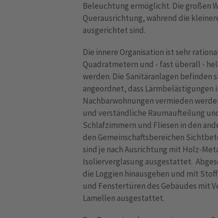
Beleuchtung ermöglicht. Die großen W
Querausrichtung, während die kleine
ausgerichtet sind.
Die innere Organisation ist sehr ratio
Quadratmetern und - fast überall - he
werden. Die Sanitäranlagen befinden si
angeordnet, dass Lärmbelästigungen 
Nachbarwohnungen vermieden werden.
und verständliche Raumaufteilung und 
Schlafzimmern und Fliesen in den and
den Gemeinschaftsbereichen Sichtbet
sind je nach Ausrichtung mit Holz-Meta
Isolierverglasung ausgestattet. Abge
die Loggien hinausgehen und mit Stoffj
und Fenstertüren des Gebäudes mit V
Lamellen ausgestattet.