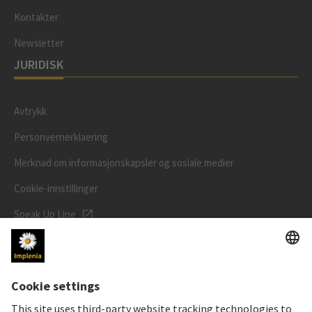
Kontakter
Newsletter
JURIDISK
Avtrykk
Personvernerklaering
Merknad om informasjonskapsler og sosiale medier
Cookie-innstillinger
Speak Up Line
AKSJEKURSEN
SWX: Implenia AG
ISIN: CH0023868554
62,70 CHF