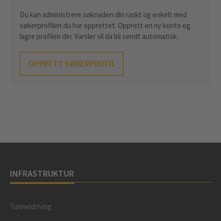
Du kan administrere søknaden din raskt og enkelt med
søkerprofilen du har opprettet. Opprett en ny konto og
lagre profilen din. Varsler vil da bli sendt automatisk.
OPPRETT SØKERPROFIL
INFRASTRUKTUR
Tunneldriving