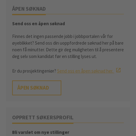
ÅPEN SØKNAD
Send oss en åpen søknad
Finnes det ingen passende jobb i jobbportalen vår for
øyeblikket? Send oss din uoppfordrede søknad her på bare
noen få minutter. Dette gir deg muligheten til å presentere
deg selv som kandidat før en stilling lyses ut.
Er du prosjektingeniør?
Send oss en åpen søknad her.
ÅPEN SØKNAD
OPPRETT SØKERSPROFIL
Bli varslet om nye stillinger