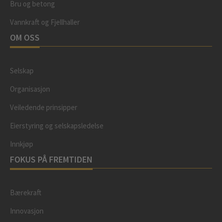
Bru og betong
Vannkraft og Fjellhaller
OM OSS
Selskap
Organisasjon
Veiledende prinsipper
Eierstyring og selskapsledelse
Innkjøp
FOKUS PÅ FREMTIDEN
Bærekraft
Innovasjon