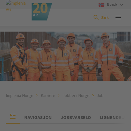
Norsk
Søk
Implenia Norge
Karriere
Jobber i Norge
Job
NAVIGASJON
JOBBVARSELO
LIGNENDE JO