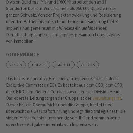
Division Buildings. Mit rund 1’600 Mitarbeitenden an 33
Standorten betreut Wincasa mehr als 250'000 Objekte in der
ganzen Schweiz. Von der Projektentwicklung und Realisierung
über den Betrieb bis hin zu Umnutzung und Sanierung bietet
Implenia nun gemeinsam mit Wincasa ein umfassendes
Dienstleistungsangebot entlang des gesamten Lebenszyklus
von Immobilien.
GOVERNANCE
GRI 2-9
GRI 2-10
GRI 2-11
GRI 2-15
Das höchste operative Gremium von Implenia ist das Implenia
Executive Committee (IEC). Es besteht aus dem CEO, dem CFO,
der CHRO, dem General Counsel sowie den vier Division Heads.
Das oberste Leitungsorgan der Gruppe ist der
Verwaltungsrat
.
Dieser hat die Oberaufsicht über die Gruppe, bestellt und
überwacht die Geschäftsführung und legt die Strategie fest. Die
sieben Mitglieder sind unabhängig vom IEC und nehmen keine
operativen Aufgaben innerhalb von Implenia wahr.