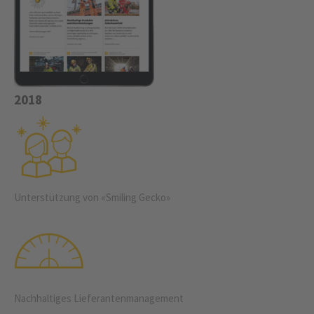
2018
Unterstützung von «Smiling Gecko»
Nachhaltiges Liefe­ranten­management