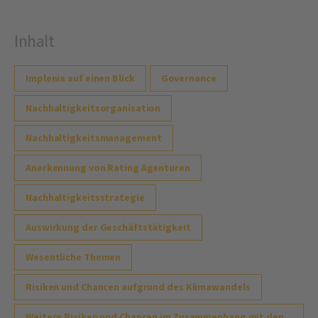
Inhalt
Implenia auf einen Blick
Governance
Nachhaltigkeitsorganisation
Nachhaltigkeitsmanagement
Anerkennung von Rating Agenturen
Nachhaltigkeitsstrategie
Auswirkung der Geschäftstätigkeit
Wesentliche Themen
Risiken und Chancen aufgrund des Klimawandels
Weitere Risiken und Chancen im Zusammenhang mit den